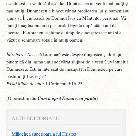
eschimoși au venit să îl asculte. După aceea au venit mai mulți și
mai mulți. Dumnezeu a binecuvântat predicarea lui și oamenii au
ajuns să Îl cunoască pe Domnul Isus ca Mântuitor personal. Vă
puteți imagina bucuria pastorului Egede după atâția ani de
lucrare? El a stat cu eschimoșii timp de cincisprezece ani și a
văzut o schimbare totală în mulți oameni.
Întrebare:
Această istorioară este despre dragostea și dorința
puternică din inima unui adevărat slujitor de a vesti Cuvântul lui
Dumnezeu. Ești tu interesat de mesajul lui Dumnezeu pe care
pastorul ți-l vestește?
Pasaj biblic de citit:
1 Corinteni 9:16-23
Cum a oprit Dumnezeu pirații
(O povestire din
)
ALTE EDITORIALE
Mijlocirea superioară a lui Hristos