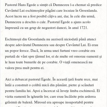
Pastorul Hans Egede a simțit că Dumnezeu l-a chemat să predice
Cuvântul Lui eschimoșilor păgâni care locuiau în Groenlanda.
Acest lucru nu a fost posibil câțiva ani, dar, în cele din urmă,
Dumnezeu a deschis o cale. Pastorul Egede a ajuns acolo
împreună cu un grup de negustori danezi, în anul 1721.
Eschimoșii din Groenlanda nu auziseră niciodată până atunci
despre adevăratul Dumnezeu sau despre Cuvântul Lui. Ei erau
un popor feroce. Dacă, în urma unei furtuni vreo corabie era
purtată de vânt spre țărmul lor, ei de multe ori omorau oamenii și
le luau toate bunurile de pe corabie. O viață omenească nu
valora prea mult pentru ei.
Aici a debarcat pastorul Egede. În această țară foarte rece, mai
întâi a construit o colibă mică din pământ, pietre și scânduri
pentru familia lui. Apoi a încercat să învețe limba eschimosă. El
vizita oamenii în igluurile lor, care erau încălzite prin arderea
grăsimii de balenă. Mirosul era aproape insuportabil pentru