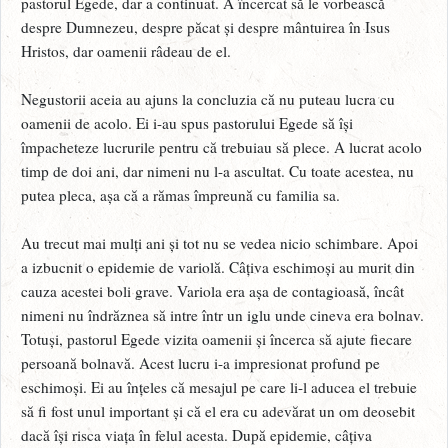
pastorul Egede, dar a continuat. A încercat să le vorbească
despre Dumnezeu, despre păcat și despre mântuirea în Isus
Hristos, dar oamenii râdeau de el.
Negustorii aceia au ajuns la concluzia că nu puteau lucra cu
oamenii de acolo. Ei i-au spus pastorului Egede să își
împacheteze lucrurile pentru că trebuiau să plece. A lucrat acolo
timp de doi ani, dar nimeni nu l-a ascultat. Cu toate acestea, nu
putea pleca, așa că a rămas împreună cu familia sa.
Au trecut mai mulți ani și tot nu se vedea nicio schimbare. Apoi
a izbucnit o epidemie de variolă. Câțiva eschimoși au murit din
cauza acestei boli grave. Variola era așa de contagioasă, încât
nimeni nu îndrăznea să intre într un iglu unde cineva era bolnav.
Totuși, pastorul Egede vizita oamenii și încerca să ajute fiecare
persoană bolnavă. Acest lucru i-a impresionat profund pe
eschimoși. Ei au înțeles că mesajul pe care li-l aducea el trebuie
să fi fost unul important și că el era cu adevărat un om deosebit
dacă își risca viața în felul acesta. După epidemie, câțiva