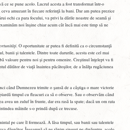
J
rvă ce se pune acolo. Lucrul acesta a fost transformat într-o
 ceva amuzant în fiecare referinţă la bani. Dar am putea prezice
O
rui ochi ca para focului, va privi la dările noastre de seamă şi
R
examinăm noi înşine chiar acum cât încă mai este timp să ne
V
H
ortunităţi
. O oportunitate ar putea fi definită ca o circumstanţă
, banii şi talentele. Dintre toate darurile, acesta este cel mai
J
aibă valoare pentru noi şi pentru omenire. Creştinul înţelept va fi
J
ntul dătător de viaţă înaintea păcătoşilor, de a înălţa rugăciunea
U
J
nci când Dumnezeu trimite o şansă de a câştiga o mare victorie
 piardă timpul cu fleacuri ca să o observe. Sau o observăm când
C
ea avea un zuluf în frunte, dar era rasă la spate; dacă un om rata
J
întindea mâinile s-o prindă după ce trecuse.
Î
 mintal pe care îl formează. A lăsa timpul, sau banii sau talentele
G
eva dăunător. Înseamnă să ne rănim singuri pe dinăuntru, acolo