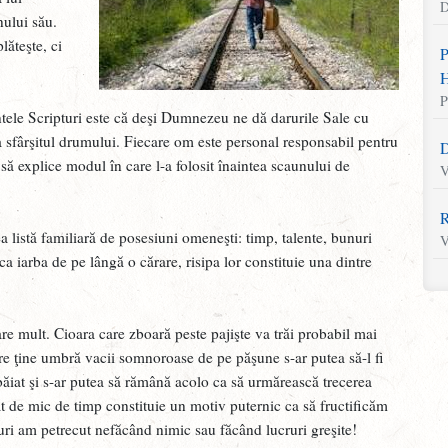
D
nului său.
lăteşte, ci
P
H
P
ntele Scripturi este că deşi Dumnezeu ne dă darurile Sale cu
 la sfârşitul drumului. Fiecare om este personal responsabil pentru
D
e să explice modul în care l-a folosit înaintea scaunului de
V
R
a listă familiară de posesiuni omeneşti: timp, talente, bunuri
V
a iarba de pe lângă o cărare, risipa lor constituie una dintre
S
M
are mult. Cioara care zboară peste pajişte va trăi probabil mai
re ţine umbră vacii somnoroase de pe păşune s-ar putea să-l fi
L
băiat şi s-ar putea să rămână acolo ca să urmărească trecerea
V
tât de mic de timp constituie un motiv puternic ca să fructificăm
U
suri am petrecut nefăcând nimic sau făcând lucruri greşite!