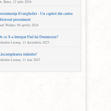
r. Bates, 12 iulie 2024
reeminența Evangheliei - Un capitol din cartea
ristosul preeminent
aul Washer, 06 aprilie 2024
e ce S-a întrupat Fiul lui Dumnezeu?
alentin Leonaș, 11 decembrie 2023
ăscumpărarea mâinilor!
alentin Leonaș, 11 mai 2023
area fără puterea de a săra, lumina fără lumină
artyn Lloyd-Jones, 11 aprilie 2023
ăsați jocurile! Ocupați-vă de vițel!
alentin Leonaș, 22 noiembrie 2022
n capitol din cartea „Mărturia lui Howell Harris”