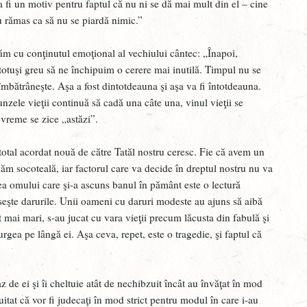
H
a fi un motiv pentru faptul că nu ni se dă mai mult din el – cine
 au rămas ca să nu se piardă nimic.”
F
„
zăm cu conţinutul emoţional al vechiului cântec: „Înapoi,
C
e totuşi greu să ne închipuim o cerere mai inutilă. Timpul nu se
îmbătrâneşte. Aşa a fost dintotdeauna şi aşa va fi întotdeauna.
F
nzele vieţii continuă să cadă una câte una, vinul vieţii se
c
 vreme se zice „astăzi”.
A
 total acordat nouă de către Tatăl nostru ceresc. Fie că avem un
M
dăm socoteală, iar factorul care va decide în dreptul nostru nu va
a
tea omului care şi-a ascuns banul în pământ este o lectură
M
oseşte darurile. Unii oameni cu daruri modeste au ajuns să aibă
mult mai mari, s-au jucat cu vara vieţii precum lăcusta din fabulă şi
V
urgea pe lângă ei. Aşa ceva, repet, este o tragedie, şi faptul că
a
J
az de ei şi îi cheltuie atât de nechibzuit încât au învăţat în mod
D
 uitat că vor fi judecaţi în mod strict pentru modul în care i-au