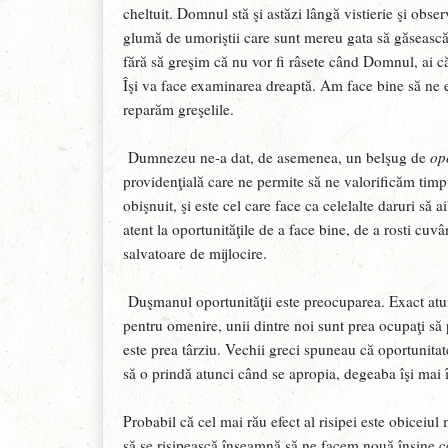
cheltuit. Domnul stă şi astăzi lângă vistierie şi obse
glumă de umoriştii care sunt mereu gata să găsească
fără să greşim că nu vor fi râsete când Domnul, ai că
Îşi va face examinarea dreaptă. Am face bine să ne 
reparăm greşelile.
Dumnezeu ne-a dat, de asemenea, un belşug de
op
providenţială care ne permite să ne valorificăm timpul
obişnuit, şi este cel care face ca celelalte daruri să 
atent la oportunităţile de a face bine, de a rosti cuvâ
salvatoare de mijlocire.
Duşmanul oportunităţii este preocuparea. Exact atu
pentru omenire, unii dintre noi sunt prea ocupaţi să
este prea târziu. Vechii greci spuneau că oportunitat
să o prindă atunci când se apropia, degeaba îşi mai 
Probabil că cel mai rău efect al risipei este obiceiul
să se risipească înseamnă să ne facem nouă înşine c