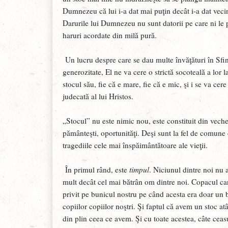
Dumnezeu că lui i-a dat mai puţin decât i-a dat veci
Darurile lui Dumnezeu nu sunt datorii pe care ni le p
haruri acordate din milă pură.
Un lucru despre care se dau multe învăţături în Sfi
generozitate, El ne va cere o strictă socoteală a lor
stocul său, fie că e mare, fie că e mic, şi i se va cer
judecată al lui Hristos.
„Stocul” nu este nimic nou, este constituit din veche
pământeşti, oportunităţi. Deşi sunt la fel de comune c
tragediile cele mai înspăimântătoare ale vieţii.
În primul rând, este
timpul
. Niciunul dintre noi nu 
mult decât cel mai bătrân om dintre noi. Copacul ca
privit pe bunicul nostru pe când acesta era doar un 
copiilor copiilor noştri. Şi faptul că avem un stoc a
din plin ceea ce avem. Şi cu toate acestea, câte cea