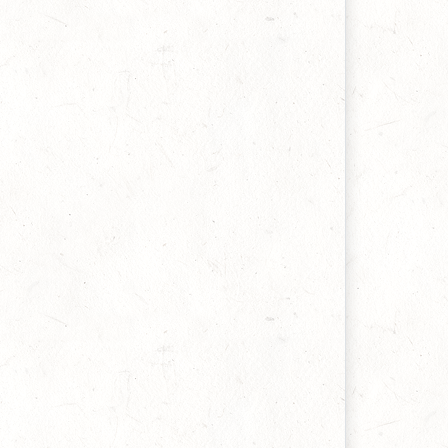
ohn Wesley, 05 iulie 2021
dihna veșnică a sfinților
ichard Baxter, 25 mai 2021
indecarea miraculoasă - fragment din carte
enry Frost, 03 februarie 2021
ohan Brentz
oel Beeke & Diana Kleyn, 05 ianuarie 2021
n adevărat slujitor al lui Dumnezeu
oel Beeke & Diana Kleyn, 28 octombrie 2020
um a folosit Dumnezeu o furtună
oel Beeke & Diana Kleyn, 28 septembrie 2020
ncredere
eorge C. Neumark, 1621-1681, 22 august 2020