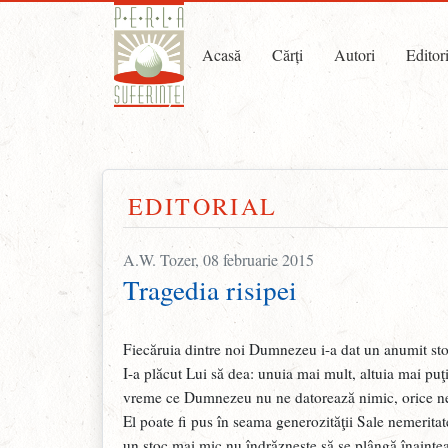
Acasă
Cărți
Autori
Editor
EDITORIAL
A.W. Tozer, 08 februarie 2015
Tragedia risipei
Fiecăruia dintre noi Dumnezeu i-a dat un anumit st
I-a plăcut Lui să dea: unuia mai mult, altuia mai puţi
vreme ce Dumnezeu nu ne datorează nimic, orice ne
El poate fi pus în seama generozităţii Sale nemerita
un stoc mai mic nu îndrăzneşte să se plângă înaintea