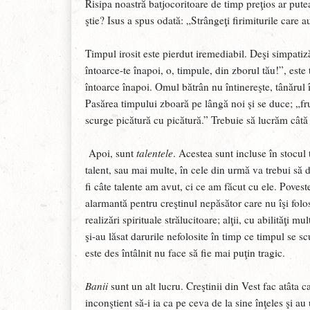
Risipa noastră batjocoritoare de timp preţios ar pute
ştie? Isus a spus odată: „Strângeţi firimiturile care
Timpul irosit este pierdut iremediabil. Deşi simpati
întoarce-te înapoi, o, timpule, din zborul tău!”, est
întoarce înapoi. Omul bătrân nu întinereşte, tânărul 
Pasărea timpului zboară pe lângă noi şi se duce; „fru
scurge picătură cu picătură.” Trebuie să lucrăm câtă
Apoi, sunt
talentele
. Acestea sunt incluse în stocul
talent, sau mai multe, în cele din urmă va trebui să 
fi câte talente am avut, ci ce am făcut cu ele. Poves
alarmantă pentru creştinul nepăsător care nu îşi fol
realizări spirituale strălucitoare; alţii, cu abilităţi 
şi-au lăsat darurile nefolosite în timp ce timpul se sc
este des întâlnit nu face să fie mai puţin tragic.
Banii
sunt un alt lucru. Creştinii din Vest fac atâta c
inconştient să‑i ia ca pe ceva de la sine înţeles şi au