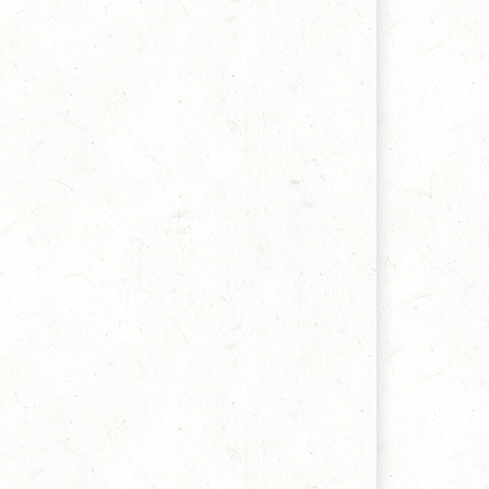
owell Harris, 05 martie 2022
ragment relevant pentru zilele noastre din cartea
Predici despre trezire”
.H. Spurgeon, 07 februarie 2022
ragment dintr-un comentariu asupra Cântarii
ântărilor, carte care se află în lucru
utor necunoscut, 06 ianuarie 2022
LJ despre aroganța celor care susțin încetarea
numitor daruri ale Duhului
artyn Lloyd-Jones, 31 octombrie 2021
aloarea timpului și importanța răscumpărării
cestuia
onathan Edwards, 19 iulie 2021
espre răscumpărarea vremii