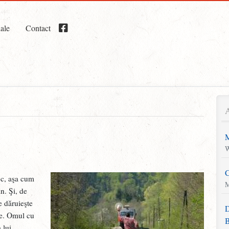
iale
Contact
M
W
C
oc, aşa cum
M
n. Şi, de
 dăruieşte
D
te. Omul cu
B
 lui