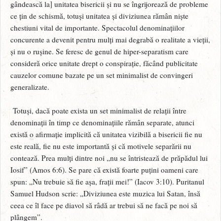
gândească la] unitatea bisericii și nu se îngrijorează de probleme
ce țin de schismă, totuși unitatea și diviziunea rămân niște
chestiuni vital de importante. Spectacolul denominațiilor
concurente a devenit pentru mulți mai degrabă o realitate a vieții,
și nu o rușine. Se feresc de genul de hiper-separatism care
consideră orice unitate drept o conspirație, făcând publicitate
cauzelor comune bazate pe un set minimalist de convingeri
generalizate.
Totuși, dacă poate exista un set minimalist de relații între
denominații în timp ce denominațiile rămân separate, atunci
există o afirmație implicită că unitatea vizibilă a bisericii fie nu
este reală, fie nu este importantă și că motivele separării nu
contează. Prea mulți dintre noi „nu se întristează de prăpădul lui
Iosif” (Amos 6:6). Se pare că există foarte puțini oameni care
spun: „Nu trebuie să fie așa, frații mei!” (Iacov 3:10). Puritanul
Samuel Hudson scrie: „Diviziunea este muzica lui Satan, însă
ceea ce îl face pe diavol să râdă ar trebui să ne facă pe noi să
plângem”.