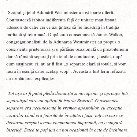
Scopul și țelul Adunării Westminster a fost foarte diferit.
Contrastează izbitor indiferența față de unitate manifestată
adeseori de către cei ce azi țintesc să fie încadrați în tradiția
puritană și reformată. După cum consemnează James Walker,
congregaționaliștii de la Adunarea Westminster au propus o
coexistență prietenoasă și o părtășie ocazională cu prezbiterienii
dar să rămână separați prin felul de conducere, și astfel, după
cum susțineau ei, nu ar fi fost „o separare clară și totală, și vom
lucra în esență către același scop”. Aceasta a fost ferm refuzată
cu următoarea explicație:
Tot așa ar fi putut pleda donatiștii și novațienii, și aproape toți
separatiștii care au apărut în istoria Bisericii. O asemenea
separare era necunoscută în vremea apostolilor, cu excepția
cazurilor când era folosită de învățători falși: toți cei care se
declarau creștini aveau comuniunea împreună, ca o singură
biserică. Dacă te poți uni cu noi ocazional în acte de închinare,
ar trebui să fii împreună cu noi în comuniune, nu în congregații