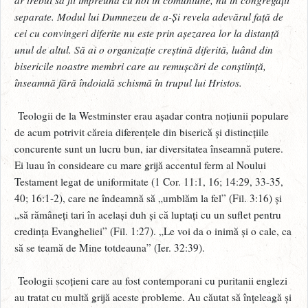
separate. Modul lui Dumnezeu de a-Și revela adevărul față de
cei cu convingeri diferite nu este prin așezarea lor la distanță
unul de altul. Să ai o organizație creștină diferită, luând din
bisericile noastre membri care au remușcări de conștiință,
înseamnă fără îndoială schismă în trupul lui Hristos.
Teologii de la Westminster erau așadar contra noțiunii populare
de acum potrivit căreia diferențele din biserică și distincțiile
concurente sunt un lucru bun, iar diversitatea înseamnă putere.
Ei luau în consideare cu mare grijă accentul ferm al Noului
Testament legat de uniformitate (1 Cor. 11:1, 16; 14:29, 33-35,
40; 16:1-2), care ne îndeamnă să „umblăm la fel” (Fil. 3:16) și
„să rămâneți tari în același duh și că luptați cu un suflet pentru
credința Evangheliei” (Fil. 1:27). „Le voi da o inimă și o cale, ca
să se teamă de Mine totdeauna” (Ier. 32:39).
Teologii scoțieni care au fost contemporani cu puritanii englezi
au tratat cu multă grijă aceste probleme. Au căutat să înțeleagă și