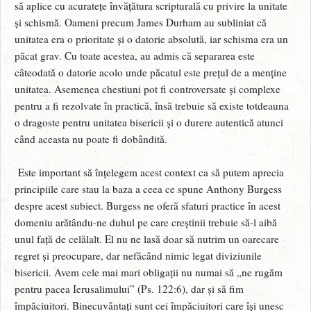
să aplice cu acuratețe învățătura scripturală cu privire la unitate
și schismă. Oameni precum James Durham au subliniat că
unitatea era o prioritate și o datorie absolută, iar schisma era un
păcat grav. Cu toate acestea, au admis că separarea este
câteodată o datorie acolo unde păcatul este prețul de a menține
unitatea. Asemenea chestiuni pot fi controversate și complexe
pentru a fi rezolvate în practică, însă trebuie să existe totdeauna
o dragoste pentru unitatea bisericii și o durere autentică atunci
când aceasta nu poate fi dobândită.
Este important să înțelegem acest context ca să putem aprecia
principiile care stau la baza a ceea ce spune Anthony Burgess
despre acest subiect. Burgess ne oferă sfaturi practice în acest
domeniu arătându-ne duhul pe care creștinii trebuie să-l aibă
unul față de celălalt. El nu ne lasă doar să nutrim un oarecare
regret și preocupare, dar nefăcând nimic legat diviziunile
bisericii. Avem cele mai mari obligații nu numai să „ne rugăm
pentru pacea Ierusalimului” (Ps. 122:6), dar și să fim
împăciuitori. Binecuvântați sunt cei împăciuitori care își unesc