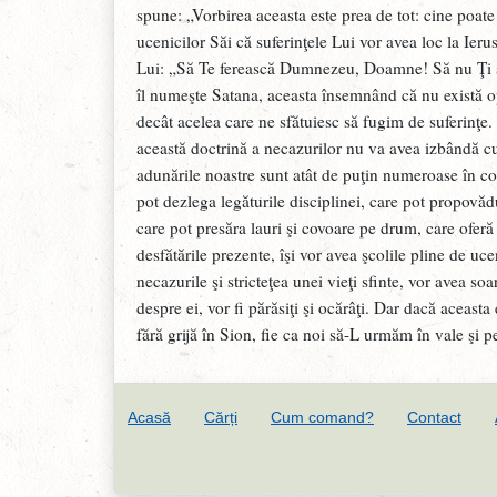
spune: „Vorbirea aceasta este prea de tot: cine poat
ucenicilor Săi că suferinţele Lui vor avea loc la Ier
Lui: „Să Te ferească Dumnezeu, Doamne! Să nu Ţi se
îl numeşte Satana, aceasta însemnând că nu există op
decât acelea care ne sfătuiesc să fugim de suferinţe. S
această doctrină a necazurilor nu va avea izbândă cu l
adunările noastre sunt atât de puţin numeroase în com
pot dezlega legăturile disciplinei, care pot propovădui 
care pot presăra lauri şi covoare pe drum, care oferă 
desfătările prezente, îşi vor avea şcolile pline de uc
necazurile şi stricteţea unei vieţi sfinte, vor avea 
despre ei, vor fi părăsiţi şi ocărâţi. Dar dacă aceasta
fără grijă în Sion, fie ca noi să-L urmăm în vale şi
Acasă
Cărți
Cum comand?
Contact