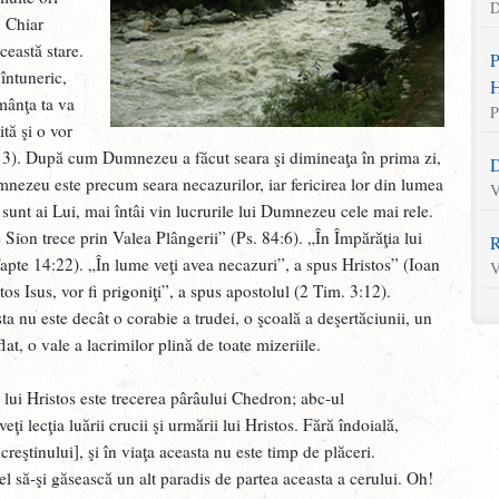
D
. Chiar
eastă stare.
P
întuneric,
H
mânţa ta va
P
ită şi o vor
,13). După cum Dumnezeu a făcut seara şi dimineaţa în prima zi,
D
 Dumnezeu este precum seara necazurilor, iar fericirea lor din lumea
V
sunt ai Lui, mai întâi vin lucrurile lui Dumnezeu cele mai rele.
ion trece prin Valea Plângerii” (Ps. 84:6). „În Împărăţia lui
R
pte 14:22). „În lume veţi avea necazuri”, a spus Hristos” (Ioan
V
tos Isus, vor fi prigoniţi”, a spus apostolul (2 Tim. 3:12).
a nu este decât o corabie a trudei, o şcoală a deşertăciunii, un
S
at, o vale a lacrimilor plină de toate mizeriile.
M
 lui Hristos este trecerea pârâului Chedron; abc-ul
L
i lecţia luării crucii şi urmării lui Hristos. Fără îndoială,
V
creştinului], şi în viaţa aceasta nu este timp de plăceri.
U
 să-şi găsească un alt paradis de partea aceasta a cerului. Oh!