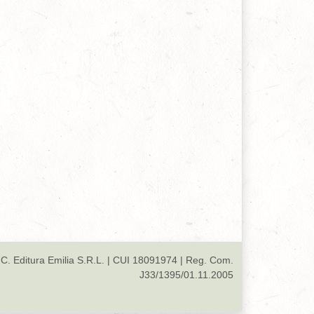
ohn Wesley, 05 iulie 2021
dihna veșnică a sfinților
ichard Baxter, 25 mai 2021
indecarea miraculoasă - fragment din carte
enry Frost, 03 februarie 2021
ohan Brentz
oel Beeke & Diana Kleyn, 05 ianuarie 2021
n adevărat slujitor al lui Dumnezeu
oel Beeke & Diana Kleyn, 28 octombrie 2020
um a folosit Dumnezeu o furtună
oel Beeke & Diana Kleyn, 28 septembrie 2020
C. Editura Emilia S.R.L. | CUI 18091974 | Reg. Com.
J33/1395/01.11.2005
ncredere
eorge C. Neumark, 1621-1681, 22 august 2020