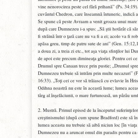
vine nenorocirea peste cel fără prihană” (Ps. 34:19)
cuvântul Chedron, care înseamnă întuneric, indică ac
Se spune că peste Avraam a venit groaza unui mare 
după care Dumnezeu i-a spus: „Să ştii hotărât că să
fi străină într o ţară care nu va fi a ei; acolo va fi rob
apăsa greu, timp de patru sute de ani” (Gen. 15:12
a doua zi, a treia zi etc., tot aşa viaţa sfinţilor lui
de apoi este precum dimineaţa gloriei. Pentru cei ce 
Drumul spre Canaan trece prin pustie; „Drumul spre S
Dumnezeu trebuie să intrăm prin multe necazuri” (Fa
16:33). „Toţi cei ce vor să trăiască cu evlavie în Hris
Odihna noastră nu este în această lume; lumea aceast
târg al înşelăciunii, o mare furtunoasă, un pârâu umfl
2. Mustră. Primul episod de la începutul suferinţelor
creştinismului (după cum spune Bradford) este să înveţ
lumea aceasta nu trebuie să aibă niciun loc [în viaţa 
Dumnezeu nu a aruncat omul din paradis pentru ca el