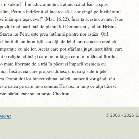
J
e s-o sufere?” Îmi aduc aminte că atunci când Isus a spus
usalim, Petru a îndrăznit să încerce să-L convingă pe Învăţătorul
O
 întâmple aşa ceva!” (Mat. 16:22). Însă la aceste cuvinte, Isus
R
oziţii mai mari faţă de planul lui Dumnezeu şi al lui Hristos
tarea lui Petru este prea întâlnită printre noi astăzi. Oh!,
V
ibertinii, antinomiştii sau alţii de felul lor; de aceea cred că
H
paraţie cu ale lor. Aceia care pot sfărâma jugul ascultării, care
o religie ieftină şi care pot înfăţişa cerul în mijlocul florilor,
J
o mare libertate de a trăi în păcat şi împacă veşnicia cu
J
enici. Însă aceia care propovăduiesc crucea şi suferinţele,
soarta Domnului lor binecuvântat, adică, oamenii vor gândi rău
U
 este calea pe care ne-a condus Hristos, în timp ce alţii trăiesc
J
 peste pârâul care se numeşte Chedron.
C
J
© 2006 - 2026 S.
ANPC
Î
G