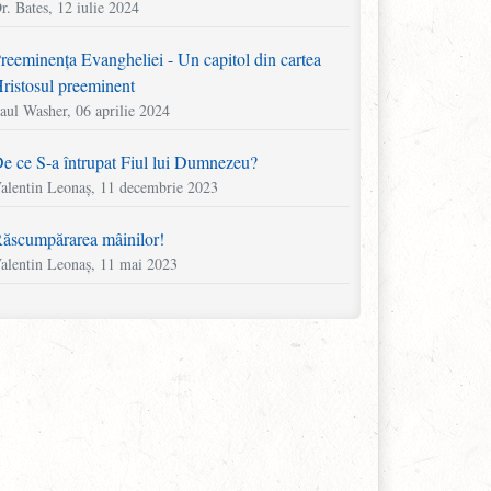
r. Bates, 12 iulie 2024
reeminența Evangheliei - Un capitol din cartea
ristosul preeminent
aul Washer, 06 aprilie 2024
e ce S-a întrupat Fiul lui Dumnezeu?
alentin Leonaș, 11 decembrie 2023
ăscumpărarea mâinilor!
alentin Leonaș, 11 mai 2023
area fără puterea de a săra, lumina fără lumină
artyn Lloyd-Jones, 11 aprilie 2023
ăsați jocurile! Ocupați-vă de vițel!
alentin Leonaș, 22 noiembrie 2022
n capitol din cartea „Mărturia lui Howell Harris”