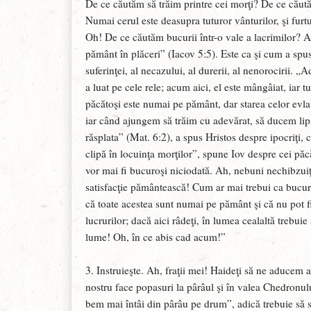
De ce căutăm să trăim printre cei morţi? De ce căută
Numai cerul este deasupra tuturor vânturilor, şi furtuni
Oh! De ce căutăm bucurii într-o vale a lacrimilor? A
pământ în plăceri” (Iacov 5:5). Este ca şi cum a spu
suferinţei, al necazului, al durerii, al nenorocirii. „Ad
a luat pe cele rele; acum aici, el este mângâiat, iar 
păcătoşi este numai pe pământ, dar starea celor evlavi
iar când ajungem să trăim cu adevărat, să ducem lip
răsplata” (Mat. 6:2), a spus Hristos despre ipocriţi, ce
clipă în locuinţa morţilor”, spune Iov despre cei păcă
vor mai fi bucuroşi niciodată. Ah, nebuni nechibzuiţ
satisfacţie pământească! Cum ar mai trebui ca bucuri
că toate acestea sunt numai pe pământ şi că nu pot 
lucrurilor; dacă aici râdeţi, în lumea cealaltă trebuie
lume! Oh, în ce abis cad acum!”
3. Instruieşte. Ah, fraţii mei! Haideţi să ne aducem 
nostru face popasuri la pârâul şi în valea Chedronul
bem mai întâi din pârâu pe drum”, adică trebuie să s