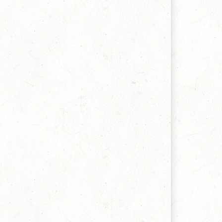
owell Harris, 05 martie 2022
ragment relevant pentru zilele noastre din cartea
Predici despre trezire”
.H. Spurgeon, 07 februarie 2022
ragment dintr-un comentariu asupra Cântarii
ântărilor, carte care se află în lucru
utor necunoscut, 06 ianuarie 2022
LJ despre aroganța celor care susțin încetarea
numitor daruri ale Duhului
artyn Lloyd-Jones, 31 octombrie 2021
aloarea timpului și importanța răscumpărării
cestuia
onathan Edwards, 19 iulie 2021
espre răscumpărarea vremii