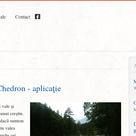
iale
Contact
M
hedron ‑ aplicaţie
W
C
 vale şi
M
 unui creştin.
– dacă suntem
D
rin valea
B
multe ori