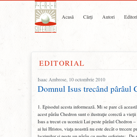
Acasă
Cărți
Autori
Editor
EDITORIAL
Isaac Ambrose, 10 octombrie 2010
Domnul Isus trecând pârâul C
1. Episodul acesta informează. Mi se pare că această
acest pârâu Chedron sunt o ilustraţie corectă a vieţii
Isus a trecut cu ucenicii Lui peste pârâul Chedron 
ai lui Hristos, viaţa noastră nu este decât o trecere p
lacrimilor şi peste un pârâu cu multe suferinţe; „De 