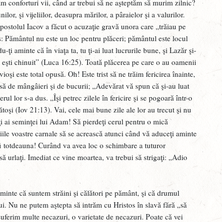
H
m conforturi vii, când ar trebui să ne aşteptăm să murim zilnic?
lor, şi vijeliilor, deasupra mărilor, a pâraielor şi a valurilor.
F
postolul Iacov a făcut o acuzaţie gravă unora care „trăiau pe
„
s: Pământul nu este un loc pentru plăceri; pământul este locul
C
u-ţi aminte că în viaţa ta, tu ţi-ai luat lucrurile bune, şi Lazăr şi-
tu eşti chinuit” (Luca 16:25). Toată plăcerea pe care o au oamenii
F
oşi este total opusă. Oh! Este trist să ne trăim fericirea înainte,
c
să de mângâieri şi de bucurii; „Adevărat vă spun că şi-au luat
A
rul lor s-a dus. „Îşi petrec zilele în fericire şi se pogoară într-o
toşi (Iov 21:13). Vai, cele mai bune zile ale lor au trecut şi nu
M
i ai seminţei lui Adam! Să pierdeţi cerul pentru o mică
a
ile voastre carnale să se acrească atunci când vă aduceţi aminte
M
fi totdeauna! Curând va avea loc o schimbare a tuturor
 să urlaţi. Imediat ce vine moartea, va trebui să strigaţi: „Adio
V
a
J
aminte că suntem străini şi călători pe pământ, şi că drumul
ui. Nu ne putem aştepta să intrăm cu Hristos în slavă fără „să
D
uferim multe necazuri, o varietate de necazuri. Poate că vei