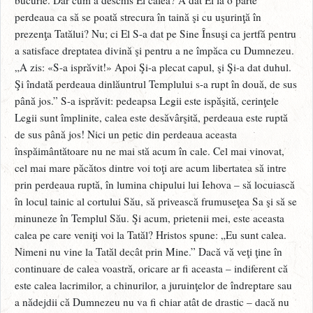
perdeaua ca să se poată strecura în taină şi cu uşurinţă în
prezenţa Tatălui? Nu; ci El S-a dat pe Sine Însuşi ca jertfă pentru
a satisface dreptatea divină şi pentru a ne împăca cu Dumnezeu.
„A zis: «S-a isprăvit!» Apoi Şi-a plecat capul, şi Şi-a dat duhul.
Şi îndată perdeaua dinlăuntrul Templului s-a rupt în două, de sus
până jos.” S-a isprăvit: pedeapsa Legii este ispăşită, cerinţele
Legii sunt împlinite, calea este desăvârşită, perdeaua este ruptă
de sus până jos! Nici un petic din perdeaua aceasta
înspăimântătoare nu ne mai stă acum în cale. Cel mai vinovat,
cel mai mare păcătos dintre voi toţi are acum libertatea să intre
prin perdeaua ruptă, în lumina chipului lui Iehova – să locuiască
în locul tainic al cortului Său, să privească frumuseţea Sa şi să se
minuneze în Templul Său. Şi acum, prietenii mei, este aceasta
calea pe care veniţi voi la Tatăl? Hristos spune: „Eu sunt calea.
Nimeni nu vine la Tatăl decât prin Mine.” Dacă vă veţi ţine în
continuare de calea voastră, oricare ar fi aceasta – indiferent că
este calea lacrimilor, a chinurilor, a juruinţelor de îndreptare sau
a nădejdii că Dumnezeu nu va fi chiar atât de drastic – dacă nu