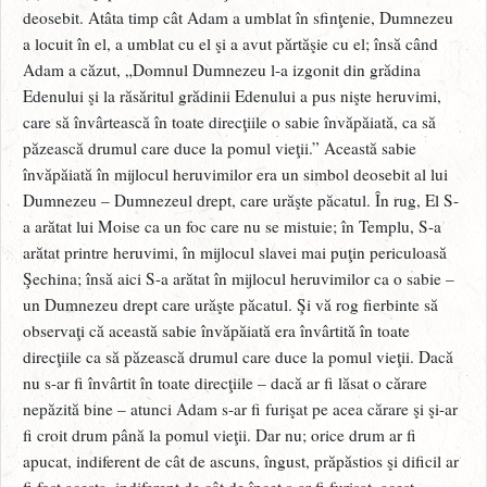
deosebit. Atâta timp cât Adam a umblat în sfinţenie, Dumnezeu
a locuit în el, a umblat cu el şi a avut părtăşie cu el; însă când
Adam a căzut, „Domnul Dumnezeu l-a izgonit din grădina
Edenului şi la răsăritul grădinii Edenului a pus nişte heruvimi,
care să învârtească în toate direcţiile o sabie învăpăiată, ca să
păzească drumul care duce la pomul vieţii.” Această sabie
învăpăiată în mijlocul heruvimilor era un simbol deosebit al lui
Dumnezeu – Dumnezeul drept, care urăşte păcatul. În rug, El S-
a arătat lui Moise ca un foc care nu se mistuie; în Templu, S-a
arătat printre heruvimi, în mijlocul slavei mai puţin periculoasă
Şechina; însă aici S-a arătat în mijlocul heruvimilor ca o sabie –
un Dumnezeu drept care urăşte păcatul. Şi vă rog fierbinte să
observaţi că această sabie învăpăiată era învârtită în toate
direcţiile ca să păzească drumul care duce la pomul vieţii. Dacă
nu s-ar fi învârtit în toate direcţiile – dacă ar fi lăsat o cărare
nepăzită bine – atunci Adam s-ar fi furişat pe acea cărare şi şi-ar
fi croit drum până la pomul vieţii. Dar nu; orice drum ar fi
apucat, indiferent de cât de ascuns, îngust, prăpăstios şi dificil ar
fi fost acesta, indiferent de cât de încet s-ar fi furişat, acest