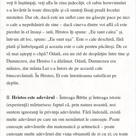
veţi fi înştiinţaţi, veţi afla în ziua judecăţii, că sabia heruvimului
s-a învârtit în toate direcţiile şi că sunteţi lăsaţi pradă focului
mistuitor. Dar oh, dacă este un suflet care nu găseşte pace pe nici
o cale a neprihănirii de sine – dacă cineva dintre voi află că este
pierdut în el însuşi – iată, Hristos îţi spune: „Eu sunt calea” şi,
într-un alt loc, spune: „Eu sunt uşa”. Este o cale deschisă, fără
plată şi îmbelşugată şi aceasta este o cale pentru păcătoşi. De ce
să mai aştepţi o clipă? Odată, era un zid de despărţire între tine şi
Dumnezeu, dar Hristos l a dărâmat. Odată, Dumnezeu era
mânios, dar mânia Lui s-a întors de pe această cale
binecuvântată. În Hristos, El este întotdeauna satisfăcut pe
deplin.
Hristos este adevărul
II.
– Întreaga Biblie şi întreaga istorie
(experienţă) mărturisesc faptul că, prin natura noastră, noi
suntem ignoranţi în privinţa adevărului. Fără îndoială, există
multe adevăruri pe care un om nemântuit le cunoaşte. Poate
cunoaşte adevărurile din matematică şi aritmetică – poate
cunoaşte multe adevăruri din viaţa obişnuită de zi cu zi; cu toate