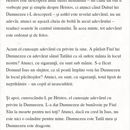
vorbeşte pur şi simplu despre Hristos, ci atunci când Duhul lui
Dumnezeu i-L descoperă – şi astfel este revelat adevărul, nu un
adevăr, atunci se aşează cheia de boltă în arcul adevărului –
readuci soarele în centrul sistemului. În acea minte, tot adevărul
este ordonat şi de folos.
Acum el cunoaşte adevărul cu privire la sine. A părăsit Fiul lui
Dumnezeu cu adevărat sânul Tatălui ca să sufere mânia în locul
nostru? Atunci, cu siguranţă, eu sunt sub mânie. S-a făcut
Domnul Isus un slujitor, ca să poată împlini voia lui Dumnezeu
în locul păcătoşilor? Atunci, eu sunt, cu siguranţă, total lipsit de
neprihănire – un copil al neascultării.
Şi apoi, cunoscându-L pe Hristos, el cunoaşte adevărul cu
privire la Dumnezeu. L-a dat Dumnezeu de bunăvoie pe Fiul
Său la moarte pentru noi toţi? Atunci, dacă eu cred în Isus, nu
este nici o osândire pentru mine. Dumnezeu este Tatăl meu şi
Dumnezeu este dragoste.