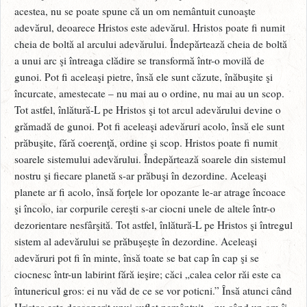
acestea, nu se poate spune că un om nemântuit cunoaşte
adevărul, deoarece Hristos este adevărul. Hristos poate fi numit
cheia de boltă al arcului adevărului. Îndepărtează cheia de boltă
a unui arc şi întreaga clădire se transformă într-o movilă de
gunoi. Pot fi aceleaşi pietre, însă ele sunt căzute, înăbuşite şi
încurcate, amestecate – nu mai au o ordine, nu mai au un scop.
Tot astfel, înlătură-L pe Hristos şi tot arcul adevărului devine o
grămadă de gunoi. Pot fi aceleaşi adevăruri acolo, însă ele sunt
prăbuşite, fără coerenţă, ordine şi scop. Hristos poate fi numit
soarele sistemului adevărului. Îndepărtează soarele din sistemul
nostru şi fiecare planetă s-ar prăbuşi în dezordine. Aceleaşi
planete ar fi acolo, însă forţele lor opozante le-ar atrage încoace
şi încolo, iar corpurile cereşti s-ar ciocni unele de altele într-o
dezorientare nesfârşită. Tot astfel, înlătură-L pe Hristos şi întregul
sistem al adevărului se prăbuşeşte în dezordine. Aceleaşi
adevăruri pot fi în minte, însă toate se bat cap în cap şi se
ciocnesc într-un labirint fără ieşire; căci „calea celor răi este ca
întunericul gros: ei nu văd de ce se vor poticni.” Însă atunci când
Hristos este descoperit unui suflet nemântuit – nu când un om îi