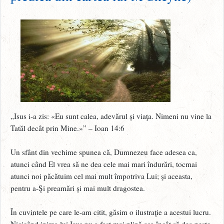
„Isus i-a zis: «Eu sunt calea, adevărul şi viaţa. Nimeni nu vine la
Tatăl decât prin Mine.»” – Ioan 14:6
Un sfânt din vechime spunea că, Dumnezeu face adesea ca,
atunci când El vrea să ne dea cele mai mari îndurări, tocmai
atunci noi păcătuim cel mai mult împotriva Lui; şi aceasta,
pentru a-Şi preamări şi mai mult dragostea.
În cuvintele pe care le-am citit, găsim o ilustraţie a acestui lucru.
Nicicând inima lui Isus nu a fost mai plină aşa încât să dea peste