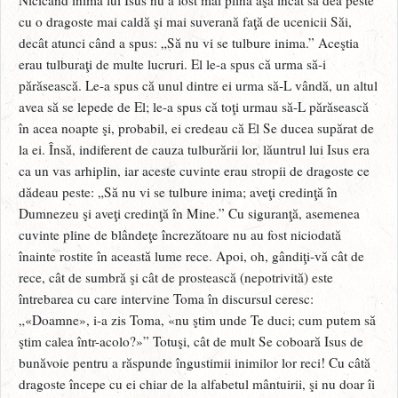
cu o dragoste mai caldă şi mai suverană faţă de ucenicii Săi,
decât atunci când a spus: „Să nu vi se tulbure inima.” Aceştia
erau tulburaţi de multe lucruri. El le-a spus că urma să-i
părăsească. Le-a spus că unul dintre ei urma să-L vândă, un altul
avea să se lepede de El; le-a spus că toţi urmau să-L părăsească
în acea noapte şi, probabil, ei credeau că El Se ducea supărat de
la ei. Însă, indiferent de cauza tulburării lor, lăuntrul lui Isus era
ca un vas arhiplin, iar aceste cuvinte erau stropii de dragoste ce
dădeau peste: „Să nu vi se tulbure inima; aveţi credinţă în
Dumnezeu şi aveţi credinţă în Mine.” Cu siguranţă, asemenea
cuvinte pline de blândeţe încrezătoare nu au fost niciodată
înainte rostite în această lume rece. Apoi, oh, gândiţi-vă cât de
rece, cât de sumbră şi cât de prostească (nepotrivită) este
întrebarea cu care intervine Toma în discursul ceresc:
„«Doamne», i-a zis Toma, «nu ştim unde Te duci; cum putem să
ştim calea într-acolo?»” Totuşi, cât de mult Se coboară Isus de
bunăvoie pentru a răspunde îngustimii inimilor lor reci! Cu câtă
dragoste începe cu ei chiar de la alfabetul mântuirii, şi nu doar îi