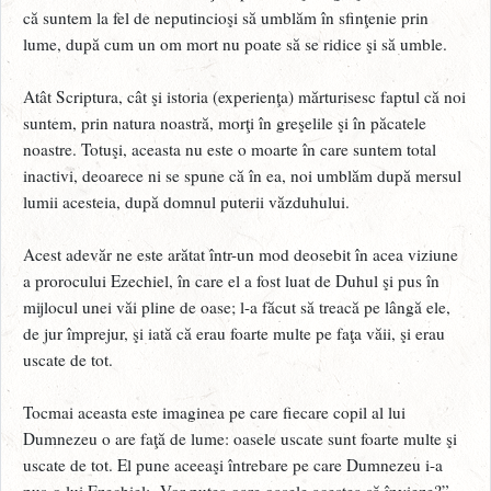
că suntem la fel de neputincioşi să umblăm în sfinţenie prin
lume, după cum un om mort nu poate să se ridice şi să umble.
Atât Scriptura, cât şi istoria (experienţa) mărturisesc faptul că noi
suntem, prin natura noastră, morţi în greşelile şi în păcatele
noastre. Totuşi, aceasta nu este o moarte în care suntem total
inactivi, deoarece ni se spune că în ea, noi umblăm după mersul
lumii acesteia, după domnul puterii văzduhului.
Acest adevăr ne este arătat într-un mod deosebit în acea viziune
a prorocului Ezechiel, în care el a fost luat de Duhul şi pus în
mijlocul unei văi pline de oase; l-a făcut să treacă pe lângă ele,
de jur împrejur, şi iată că erau foarte multe pe faţa văii, şi erau
uscate de tot.
Tocmai aceasta este imaginea pe care fiecare copil al lui
Dumnezeu o are faţă de lume: oasele uscate sunt foarte multe şi
uscate de tot. El pune aceeaşi întrebare pe care Dumnezeu i-a
pus-o lui Ezechiel: „Vor putea oare oasele acestea să învieze?”