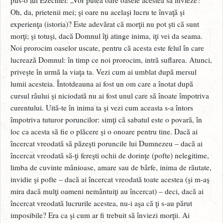
Oh, da, prietenii mei; şi oare nu acelaşi lucru te învaţă şi
experienţa (istoria)? Este adevărat că morţii nu pot şti că sunt
morţi; şi totuşi, dacă Domnul îţi atinge inima, iţi vei da seama.
Noi prorocim oaselor uscate, pentru că acesta este felul în care
lucrează Domnul: în timp ce noi prorocim, intră suflarea. Atunci,
priveşte în urmă la viaţa ta. Vezi cum ai umblat după mersul
lumii acesteia. Întotdeauna ai fost un om care a înotat după
cursul râului şi niciodată nu ai fost unul care să înoate împotriva
curentului. Uită-te în inima ta şi vezi cum aceasta s-a întors
împotriva tuturor poruncilor: simţi că sabatul este o povară, în
loc ca acesta să fie o plăcere şi o onoare pentru tine. Dacă ai
încercat vreodată să păzeşti poruncile lui Dumnezeu – dacă ai
încercat vreodată să-ţi fereşti ochii de dorinţe (pofte) nelegitime,
limba de cuvinte mânioase, amare sau de bârfe, inima de răutate,
invidie şi pofte – dacă ai încercat vreodată toate acestea (şi m-aş
mira dacă mulţi oameni nemântuiţi au încercat) – deci, dacă ai
încercat vreodată lucrurile acestea, nu-i aşa că ţi s-au părut
imposibile? Era ca şi cum ar fi trebuit să înviezi morţii. Ai