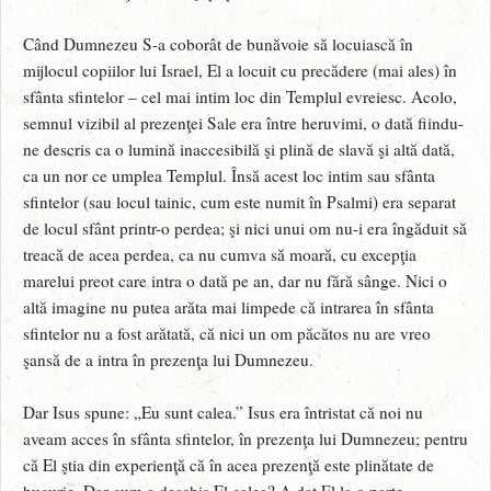
Când Dumnezeu S-a coborât de bunăvoie să locuiască în
mijlocul copiilor lui Israel, El a locuit cu precădere (mai ales) în
sfânta sfintelor – cel mai intim loc din Templul evreiesc. Acolo,
semnul vizibil al prezenţei Sale era între heruvimi, o dată fiindu-
ne descris ca o lumină inaccesibilă şi plină de slavă şi altă dată,
ca un nor ce umplea Templul. Însă acest loc intim sau sfânta
sfintelor (sau locul tainic, cum este numit în Psalmi) era separat
de locul sfânt printr-o perdea; şi nici unui om nu-i era îngăduit să
treacă de acea perdea, ca nu cumva să moară, cu excepţia
marelui preot care intra o dată pe an, dar nu fără sânge. Nici o
altă imagine nu putea arăta mai limpede că intrarea în sfânta
sfintelor nu a fost arătată, că nici un om păcătos nu are vreo
şansă de a intra în prezenţa lui Dumnezeu.
Dar Isus spune: „Eu sunt calea.” Isus era întristat că noi nu
aveam acces în sfânta sfintelor, în prezenţa lui Dumnezeu; pentru
că El ştia din experienţă că în acea prezenţă este plinătate de
bucurie. Dar cum a deschis El calea? A dat El la o parte