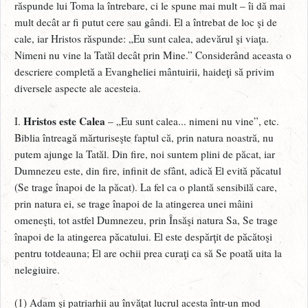
răspunde lui Toma la întrebare, ci le spune mai mult – îi dă mai
mult decât ar fi putut cere sau gândi. El a întrebat de loc şi de
cale, iar Hristos răspunde: „Eu sunt calea, adevărul şi viaţa.
Nimeni nu vine la Tatăl decât prin Mine.” Considerând aceasta o
descriere completă a Evangheliei mântuirii, haideţi să privim
diversele aspecte ale acesteia.
Hristos este Calea
I.
– „Eu sunt calea... nimeni nu vine”, etc.
Biblia întreagă mărturiseşte faptul că, prin natura noastră, nu
putem ajunge la Tatăl. Din fire, noi suntem plini de păcat, iar
Dumnezeu este, din fire, infinit de sfânt, adică El evită păcatul
(Se trage înapoi de la păcat). La fel ca o plantă sensibilă care,
prin natura ei, se trage înapoi de la atingerea unei mâini
omeneşti, tot astfel Dumnezeu, prin Însăşi natura Sa, Se trage
înapoi de la atingerea păcatului. El este despărţit de păcătoşi
pentru totdeauna; El are ochii prea curaţi ca să Se poată uita la
nelegiuire.
(1) Adam şi patriarhii au învăţat lucrul acesta într-un mod