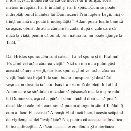
meteor învăpăiat l-ar fi întâlnit şi i-ar fi spus: „Cum se poate
îndreptăţi omul înaintea lui Dumnezeu? Prin faptele Legii, nici o
fiinţă umană nu poate fi îndreptăţită.” Adam poate foarte bine să
se aşeze, obosit de atâta căutare în zadar după o cale care să
ducă la viaţă, pentru că omul, prin natura sa, nu poate ajunge la
Tatăl.
Dar Hristos spune: „Eu sunt calea.” La fel spune şi în Psalmul
16: „Îmi vei arăta cărarea vieţii.” Nici un om nu a putut găsi
această cărare a vieţii, dar Isus spune: „Îmi vei arăta cărarea
vieţii, înaintea Feţei Tale sunt bucurii nespuse, şi desfătări
veşnice în dreapta ta.” Lui Isus I-a fost milă de bieţii fiii ai lui
Adam care se străduiau în zadar să găsească o cale înspre raiul
lui Dumnezeu, aşa că a părăsit sânul Tatălui doar ca să poată
deschide o cale prin care noi să putem ajunge în sânul Tatălui. Şi
cum a făcut El aceasta? A reuşit El să facă lucrul acesta scăpând
de vigilenţa sabiei învăpăiate? Nu, pentru că aceasta se învârtea
în toate direcţiile. A făcut aceasta exercitându-Şi autoritatea