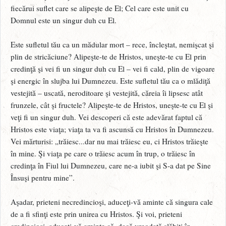
fiecărui suflet care se alipeşte de El; Cel care este unit cu
Domnul este un singur duh cu El.
Este sufletul tău ca un mădular mort – rece, încleştat, nemişcat şi
plin de stricăciune? Alipeşte-te de Hristos, uneşte-te cu El prin
credinţă şi vei fi un singur duh cu El – vei fi cald, plin de vigoare
şi energic în slujba lui Dumnezeu. Este sufletul tău ca o mlădiţă
vestejită – uscată, neroditoare şi vestejită, căreia îi lipsesc atât
frunzele, cât şi fructele? Alipeşte-te de Hristos, uneşte-te cu El şi
veţi fi un singur duh. Vei descoperi că este adevărat faptul că
Hristos este viaţa; viaţa ta va fi ascunsă cu Hristos în Dumnezeu.
Vei mărturisi: „trăiesc...dar nu mai trăiesc eu, ci Hristos trăieşte
în mine. Şi viaţa pe care o trăiesc acum în trup, o trăiesc în
credinţa în Fiul lui Dumnezeu, care ne-a iubit şi S-a dat pe Sine
Însuşi pentru mine”.
Aşadar, prieteni necredincioşi, aduceţi-vă aminte că singura cale
de a fi sfinţi este prin unirea cu Hristos. Şi voi, prieteni
credincioşi, aduceţi-vă aminte că, dacă vreodată slăbiţi în