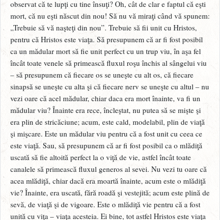
observat că te lupţi cu tine însuţi? Oh, cât de clar e faptul că eşti
mort, că nu eşti născut din nou! Să nu vă miraţi când vă spunem:
„Trebuie să vă naşteţi din nou”. Trebuie să fii unit cu Hristos,
pentru că Hristos este viaţa. Să presupunem că ar fi fost posibil
ca un mădular mort să fie unit perfect cu un trup viu, în aşa fel
încât toate venele să primească fluxul roşu închis al sângelui viu
– să presupunem că fiecare os se uneşte cu alt os, că fiecare
sinapsă se uneşte cu alta şi că fiecare nerv se uneşte cu altul – nu
vezi oare că acel mădular, chiar daca era mort înainte, va fi un
mădular viu? Înainte era rece, încleştat, nu putea să se mişte şi
era plin de stricăciune; acum, este cald, modelabil, plin de viaţă
şi mişcare. Este un mădular viu pentru că a fost unit cu ceea ce
este viaţă. Sau, să presupunem că ar fi fost posibil ca o mlădiţă
uscată să fie altoită perfect la o viţă de vie, astfel încât toate
canalele să primească fluxul generos al sevei. Nu vezi tu oare că
acea mlădiţă, chiar dacă era moartă înainte, acum este o mlădiţă
vie? Înainte, era uscată, fără roadă şi vestejită; acum este plină de
sevă, de viaţă şi de vigoare. Este o mlădiţă vie pentru că a fost
unită cu viţa – viaţa acesteia. Ei bine, tot astfel Hristos este viaţa