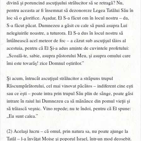
divină şi poruncind ascuţişului strălucitor să se retragă? Nu,
pentru aceasta ar fi însemnat să dezonoreze Legea Tatălui Său în
loc să o glorifice. Aşadar, El S-a făcut om în locul nostru – da,
S-a făcut păcat. Dumnezeu a găsit cu cale să pună asupra Lui
nelegiuirile noastre, a tuturora. El S-a dus în locul nostru să
întâlnească acel meteor de foc – a căzut sub ascuţişul tăios al
acestuia, pentru că El Şi-a adus aminte de cuvintele profetului:
„Scoală-te, sabie, asupra păstorului Meu, şi asupra omului care
îmi este tovarăş! zice Domnul oştirilor.”
Şi acum, întrucât ascuţişul strălucitor a străpuns trupul
Răscumpărătorului, cel mai vinovat păcătos – indiferent cine eşti
sau ce eşti – poate intra prin trupul Său plin de sânge, poate găsi
intrare în raiul lui Dumnezeu ca să mănânce din pomul vieţii şi
să trăiască veşnic. Vino repede; nu te îndoi, pentru că El spune:
„Eu sunt calea.”
(2) Acelaşi lucru – că omul, prin natura sa, nu poate ajunge la
Tatăl – l-a învăţat Moise şi poporul Israel, într-un mod deosebit.