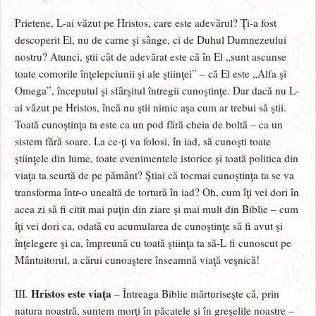
Prietene, L-ai văzut pe Hristos, care este adevărul? Ţi-a fost
descoperit El, nu de carne şi sânge, ci de Duhul Dumnezeului
nostru? Atunci, ştii cât de adevărat este că în El „sunt ascunse
toate comorile înţelepciunii şi ale ştiinţei” – că El este „Alfa şi
Omega”, începutul şi sfârşitul întregii cunoştinţe. Dar dacă nu L-
ai văzut pe Hristos, încă nu ştii nimic aşa cum ar trebui să ştii.
Toată cunoştinţa ta este ca un pod fără cheia de boltă – ca un
sistem fără soare. La ce-ţi va folosi, în iad, să cunoşti toate
ştiinţele din lume, toate evenimentele istorice şi toată politica din
viaţa ta scurtă de pe pământ? Ştiai că tocmai cunoştinţa ta se va
transforma într-o unealtă de tortură în iad? Oh, cum îţi vei dori în
acea zi să fi citit mai puţin din ziare şi mai mult din Biblie – cum
îţi vei dori ca, odată cu acumularea de cunoştinţe să fi avut şi
înţelegere şi ca, împreună cu toată ştiinţa ta să-L fi cunoscut pe
Mântuitorul, a cărui cunoaştere înseamnă viaţă veşnică!
Hristos este viaţa
III.
– Întreaga Biblie mărturiseşte că, prin
natura noastră, suntem morţi în păcatele şi în greşelile noastre –