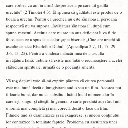
care vorbea cu ani în urmă despre aceia pe care „îi gâdilă
urechile” (2 Timotei 4:3). El spunea că gâdilatul este produs de o
boală a urechii. Pentru că urechea nu este sănătoasă, persoana
respectivă nu va suporta „învăţătura sănătoasă”, după cum
spune versetul. Aceluia care nu are un auz deficient îi va fi de
folos ceea ce a spus Isus celor şapte biserici: „Cine are urechi să
asculte ce zice Bisericilor Duhul” (Apocalipsa 2:7, 11, 17, 29;
3:6, 13, 22). Pentru a vindeca mâncărimea de a asculta
învăţătura falsă, trebuie să existe mai întâi o recunoaştere a acelei
slăbiciuni spirituale, urmată de o pocăinţă smerită.
Vă rog daţi-mi voie să-mi exprim părerea că citirea personală
este mai bună decât o înregistrare audio sau un film. Acestea pot
fi foarte bune, dar nu ca substitut, luând locul momentelor în
care eşti singur şi citeşti. În general o carte prezintă adevărul într-
o formă mai completă şi mai corectă decât o face un film.
Filmele tind să dramatizeze şi să exagereze, şi uneori conţinutul
lor contrazice în totalitate faptele. Problema cu ascultarea unei