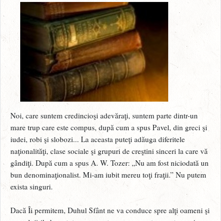
Noi, care suntem credincioşi adevăraţi, suntem parte dintr-un
mare trup care este compus, după cum a spus Pavel, din greci şi
iudei, robi şi slobozi... La aceasta puteţi adăuga diferitele
naţionalităţi, clase sociale şi grupuri de creştini sinceri la care vă
gândiţi. După cum a spus A. W. Tozer: „Nu am fost niciodată un
bun denominaţionalist. Mi-am iubit mereu toţi fraţii.” Nu putem
exista singuri.
Dacă Îi permitem, Duhul Sfânt ne va conduce spre alţi oameni şi