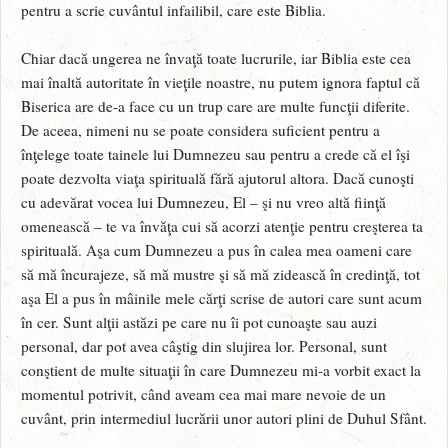
pentru a scrie cuvântul infailibil, care este Biblia.
Chiar dacă ungerea ne învaţă toate lucrurile, iar Biblia este cea
mai înaltă autoritate în vieţile noastre, nu putem ignora faptul că
Biserica are de-a face cu un trup care are multe funcţii diferite.
De aceea, nimeni nu se poate considera suficient pentru a
înţelege toate tainele lui Dumnezeu sau pentru a crede că el îşi
poate dezvolta viaţa spirituală fără ajutorul altora. Dacă cunoşti
cu adevărat vocea lui Dumnezeu, El – şi nu vreo altă fiinţă
omenească – te va învăţa cui să acorzi atenţie pentru creşterea ta
spirituală. Aşa cum Dumnezeu a pus în calea mea oameni care
să mă încurajeze, să mă mustre şi să mă zidească în credinţă, tot
aşa El a pus în mâinile mele cărţi scrise de autori care sunt acum
în cer. Sunt alţii astăzi pe care nu îi pot cunoaşte sau auzi
personal, dar pot avea câştig din slujirea lor. Personal, sunt
conştient de multe situaţii în care Dumnezeu mi-a vorbit exact la
momentul potrivit, când aveam cea mai mare nevoie de un
cuvânt, prin intermediul lucrării unor autori plini de Duhul Sfânt.