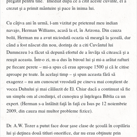
pregătit pentru tine.” Imediat după ce a citit aceste cuvinte, el a
crezut şi a primit mântuire şi pace în inima lui.
Cu câţiva ani în urmă, l-am vizitat pe prietenul meu indian
navajo, Herman Williams, acasă la el, în Arizona. Din cauza
bolii, Herman nu a avut niciodată ocazia să meargă la şcoală, dar
când a fost născut din nou, dorinţa de a citi Cuvântul lui
Dumnezeu l-a făcut să depună efortul de a învăţa să citească şi a
reuşit aceasta. Într-o zi, m-a dus în biroul lui şi mi-a arătat rafturi
pe fiecare perete – mi-a spus că erau aproape 1500 şi că le citise
aproape pe toate. În acelaşi timp – şi spun aceasta fără să
exagerez – nu am cunoscut vreodată pe cineva mai conştient de
vocea Duhului şi mai călăuzit de El. Chiar dacă a continuat să fie
un simplu om al credinţei, el cunoştea şi înţelegea Biblia ca un
expert. (Herman s-a întâlnit faţă în faţă cu Isus pe 12 noiembrie
2009, din cauza mai multor probleme fizice).
Dr. A.W. Tozer a putut face doar şase clase de şcoală în copilăria
lui şi deţinea două titluri onorifice, dar nu erau obţinute prin