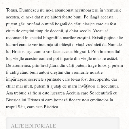
Totuşi, Dumnezeu nu ne-a abandonat necunoaşterii în vremurile
acestea, ci ne-a dat nişte autori foarte buni. Pe lângă aceasta,
putem găsi oricând o mină bogată de cărţi clasice care au fost
citite de creştini timp de decenii, şi chiar secole. Vreau să
recomand în special biografiile marilor creştini. Există puţine alte
lucruri care te vor încuraja să trăieşti o viaţă vrednică de Numele
lui Hristos, aşa cum o vor face aceste biografii. Prin intermediul
lor, vieţile acestor oameni pot fi parte din vieţile noastre astăzi.
De asemenea, prin învăţătura din cărţi putem trage folos şi putem
fi zidiţi când buni autori creştini din vremurile noastre
împărtăşesc secretele spirituale care le-au fost descoperite, dar
chiar mai mult, putem fi ajutaţi de marii învăţători ai trecutului.
Aşa trebuie să fie şi este lucrarea Aceluia care Se identifică cu
Biserica lui Hristos şi care botează fiecare nou credincios în
trupul Său, care este Biserica.
ALTE EDITORIALE