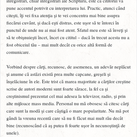
înregistrări, chiar înregistrări ale Scripturii, este că cititorul va
pune accentul potrivit cu interpretarea lui. Practic, atunci când
citeşti, îţi vei fixa atenţia şi te vei concentra mai bine asupra
fiecărui cuvânt, şi dacă eşti distras, este uşor să te întorci în
punctul de unde nu ai mai fost atent. Sfatul meu este să înveţi şi
să te obişnuieşti încet, încet cu cititul – dacă în trecut acesta nu a
fost obiceiul tău – mai mult decât cu orice altă formă de
comunicare.
Vorbind despre cărţi, recunosc, de asemenea, un adevăr neplăcut
şi anume că astăzi există prea multe capcane, greşeli şi
înşelăciune în ele. Este trist că marea majoritate a cărţilor creştine
scrise de autori moderni sunt foarte sărace, la fel ca şi
creştinismul prezentat cel mai adesea la televizor, radio, şi prin
alte mijloace mass media. Personal nu mă obosesc să citesc cărţi
care sunt la modă şi care câştigă o mare popularitate. Nu mă pot
gândi la vreuna recentă care să nu fi făcut mai mult rău decât
bine (recunoscând că aş putea fi foarte uşor în necunoştinţă de
unele).