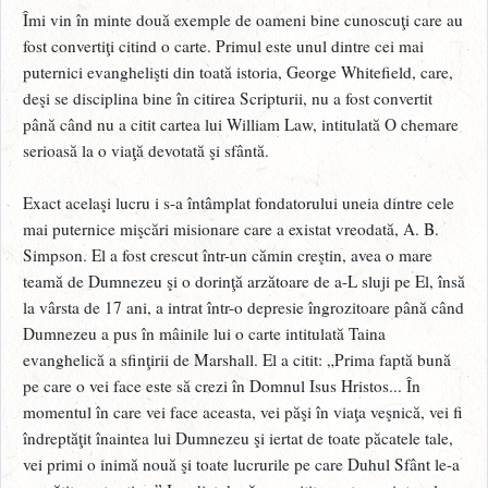
Îmi vin în minte două exemple de oameni bine cunoscuţi care au
fost convertiţi citind o carte. Primul este unul dintre cei mai
puternici evanghelişti din toată istoria, George Whitefield, care,
deşi se disciplina bine în citirea Scripturii, nu a fost convertit
până când nu a citit cartea lui William Law, intitulată O chemare
serioasă la o viaţă devotată şi sfântă.
Exact acelaşi lucru i s-a întâmplat fondatorului uneia dintre cele
mai puternice mişcări misionare care a existat vreodată, A. B.
Simpson. El a fost crescut într-un cămin creştin, avea o mare
teamă de Dumnezeu şi o dorinţă arzătoare de a-L sluji pe El, însă
la vârsta de 17 ani, a intrat într-o depresie îngrozitoare până când
Dumnezeu a pus în mâinile lui o carte intitulată Taina
evanghelică a sfinţirii de Marshall. El a citit: „Prima faptă bună
pe care o vei face este să crezi în Domnul Isus Hristos... În
momentul în care vei face aceasta, vei păşi în viaţa veşnică, vei fi
îndreptăţit înaintea lui Dumnezeu şi iertat de toate păcatele tale,
vei primi o inimă nouă şi toate lucrurile pe care Duhul Sfânt le-a