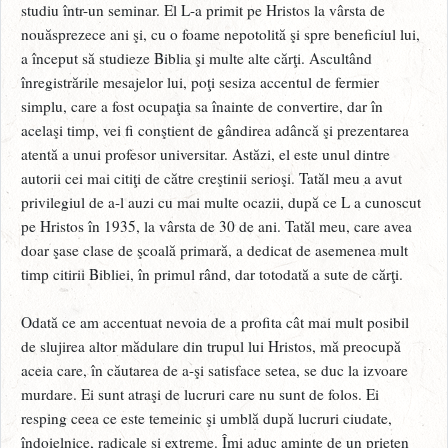
studiu într-un seminar. El L-a primit pe Hristos la vârsta de
nouăsprezece ani şi, cu o foame nepotolită şi spre beneficiul lui,
a început să studieze Biblia şi multe alte cărţi. Ascultând
înregistrările mesajelor lui, poţi sesiza accentul de fermier
simplu, care a fost ocupaţia sa înainte de convertire, dar în
acelaşi timp, vei fi conştient de gândirea adâncă şi prezentarea
atentă a unui profesor universitar. Astăzi, el este unul dintre
autorii cei mai citiţi de către creştinii serioşi. Tatăl meu a avut
privilegiul de a-l auzi cu mai multe ocazii, după ce L a cunoscut
pe Hristos în 1935, la vârsta de 30 de ani. Tatăl meu, care avea
doar şase clase de şcoală primară, a dedicat de asemenea mult
timp citirii Bibliei, în primul rând, dar totodată a sute de cărţi.
Odată ce am accentuat nevoia de a profita cât mai mult posibil
de slujirea altor mădulare din trupul lui Hristos, mă preocupă
aceia care, în căutarea de a-şi satisface setea, se duc la izvoare
murdare. Ei sunt atraşi de lucruri care nu sunt de folos. Ei
resping ceea ce este temeinic şi umblă după lucruri ciudate,
îndoielnice, radicale şi extreme. Îmi aduc aminte de un prieten