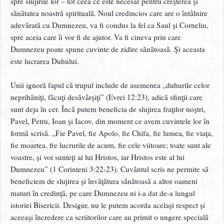
spre slujirile lor – tot ceea ce este necesar pentru creşterea şi
sănătatea noastră spirituală. Noul credincios care are o întâlnire
adevărată cu Dumnezeu, va fi condus la fel ca Saul şi Corneliu,
spre aceia care îi vor fi de ajutor. Va fi cineva prin care
Dumnezeu poate spune cuvinte de zidire sănătoasă. Şi aceasta
este lucrarea Duhului.
Unii ignoră fapul că trupul include de asemenea „duhurile celor
neprihăniţi, făcuţi desăvârşiţi” (Evrei 12:23), adică sfinţii care
sunt deja în cer. Încă putem beneficia de slujirea fraţilor noştri,
Pavel, Petru, Ioan şi Iacov, din moment ce avem cuvintele lor în
formă scrisă. „Fie Pavel, fie Apolo, fie Chifa, fie lumea, fie viaţa,
fie moartea, fie lucrurile de acum, fie cele viitoare; toate sunt ale
voastre, şi voi sunteţi ai lui Hristos, iar Hristos este al lui
Dumnezeu” (1 Corinteni 3:22-23). Cuvântul scris ne permite să
beneficiem de slujirea şi învăţătura sănătoasă a altor oameni
maturi în credinţă, pe care Dumnezeu ni i-a dat de-a lungul
istoriei Bisericii. Desigur, nu le putem acorda acelaşi respect şi
aceeaşi încredere ca scriitorilor care au primit o ungere specială