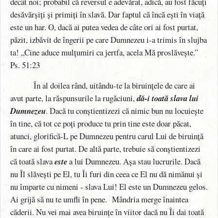
decât noi; probabil că reversul e adevărat, adică, au fost făcuți
desăvărșiți și primiți în slavă. Dar faptul că încă ești în viață
este un har. O, dacă ai putea vedea de câte ori ai fost purtat,
păzit, izbăvit de îngerii pe care Dumnezeu i-a trimis în slujba
ta! „Cine aduce mulțumiri ca jertfa, acela Mă proslăvește.”
Ps. 51:23
În al doilea rând, uitându-te la biruințele de care ai
avut parte, la răspunsurile la rugăciuni,
dă-i toată slava lui
Dumnezeu
. Dacă tu conștientizezi că nimic bun nu locuiește
în tine, că tot ce poți produce tu prin tine este doar păcat,
atunci, glorifică-L pe Dumnezeu pentru carul Lui de biruință
în care ai fost purtat. De altă parte, trebuie să conștientizezi
că toată slava
este
a lui Dumnezeu. Așa stau lucrurile. Dacă
nu Îl slăvești pe El, tu Îi furi din ceea ce El nu dă nimănui și
nu împarte cu nimeni - slava Lui! El este un Dumnezeu gelos.
Ai grijă să nu te umfli în pene.
Mândria merge înaintea
căderii. Nu vei mai avea biruințe în viitor dacă nu Îi dai toată