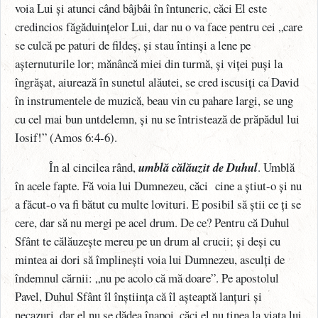
voia Lui și atunci când bâjbâi în întuneric, căci El este
credincios făgăduințelor Lui, dar nu o va face pentru cei „care
se culcă pe paturi de fildeș, și stau întinși a lene pe
așternuturile lor; mănâncă miei din turmă, și viței puși la
îngrășat, aiurează în sunetul alăutei, se cred iscusiți ca David
în instrumentele de muzică, beau vin cu pahare largi, se ung
cu cel mai bun untdelemn, și nu se întristează de prăpădul lui
Iosif!” (Amos 6:4-6).
În al cincilea rând,
umblă călăuzit de Duhul
. Umblă
în acele fapte. Fă voia lui Dumnezeu, căci
cine a știut-o și nu
a făcut-o va fi bătut cu multe lovituri. E posibil să știi ce ți se
cere, dar să nu mergi pe acel drum. De ce? Pentru că Duhul
Sfânt te călăuzește mereu pe un drum al crucii; și deși cu
mintea ai dori să împlinești voia lui Dumnezeu, asculți de
îndemnul cărnii: „nu pe acolo că mă doare”. Pe apostolul
Pavel, Duhul Sfânt îl înștiința că îl așteaptă lanțuri și
necazuri, dar el nu se dădea înapoi, căci el nu ținea la viața lui