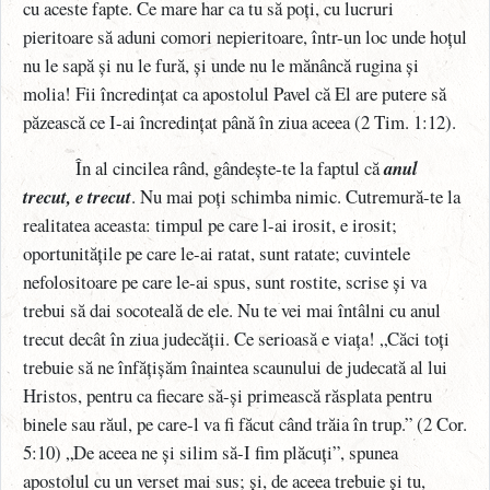
cu aceste fapte. Ce mare har ca tu să poți, cu lucruri
pieritoare să aduni comori nepieritoare, într-un loc unde hoțul
nu le sapă și nu le fură, și unde nu le mănâncă rugina și
molia! Fii încredințat ca apostolul Pavel că El are putere să
păzească ce I-ai încredințat până în ziua aceea (2 Tim. 1:12).
În al cincilea rând, gândește-te la faptul că
anul
trecut, e trecut
. Nu mai poți schimba nimic. Cutremură-te la
realitatea aceasta: timpul pe care l-ai irosit, e irosit;
oportunitățile pe care le-ai ratat, sunt ratate; cuvintele
nefolositoare pe care le-ai spus, sunt rostite, scrise și va
trebui să dai socoteală de ele. Nu te vei mai întâlni cu anul
trecut decât în ziua judecății. Ce serioasă e viața! „Căci toți
trebuie să ne înfățișăm înaintea scaunului de judecată al lui
Hristos, pentru ca fiecare să-și primească răsplata pentru
binele sau răul, pe care-l va fi făcut când trăia în trup.” (2 Cor.
5:10) „De aceea ne și silim să-I fim plăcuți”, spunea
apostolul cu un verset mai sus; și, de aceea trebuie și tu,