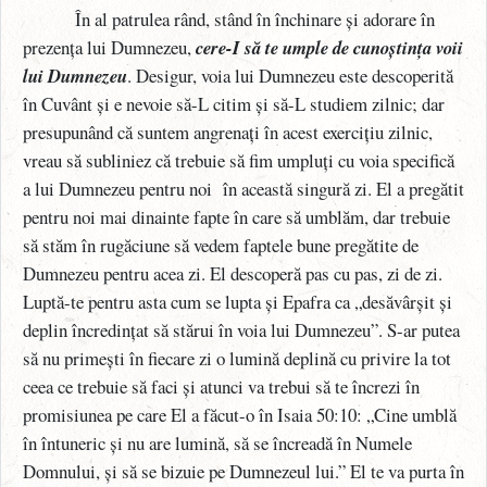
În al patrulea rând, stând în închinare și adorare în
prezența lui Dumnezeu,
cere-I să te umple de cunoștința voii
lui Dumnezeu
. Desigur, voia lui Dumnezeu este descoperită
în Cuvânt și e nevoie să-L citim și să-L studiem zilnic; dar
presupunând că suntem angrenați în acest exercițiu zilnic,
vreau să subliniez că trebuie să fim umpluți cu voia specifică
a lui Dumnezeu pentru noi
în această singură zi. El a pregătit
pentru noi mai dinainte fapte în care să umblăm, dar trebuie
să stăm în rugăciune să vedem faptele bune pregătite de
Dumnezeu pentru acea zi. El descoperă pas cu pas, zi de zi.
Luptă-te pentru asta cum se lupta și Epafra ca „desăvârșit și
deplin încredințat să stărui în voia lui Dumnezeu”. S-ar putea
să nu primești în fiecare zi o lumină deplină cu privire la tot
ceea ce trebuie să faci și atunci va trebui să te încrezi în
promisiunea pe care El a făcut-o în Isaia 50:10: „Cine umblă
în întuneric și nu are lumină, să se încreadă în Numele
Domnului, și să se bizuie pe Dumnezeul lui.” El te va purta în