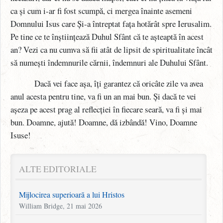
ca și cum i-ar fi fost scumpă, ci mergea înainte asemeni
Domnului Isus care Și-a întreptat fața hotărât spre Ierusalim.
Pe tine ce te înștiințează Duhul Sfânt că te așteaptă în acest
an? Vezi ca nu cumva să fii atât de lipsit de spiritualitate încât
să numești îndemnurile cărnii, îndemnuri ale Duhului Sfânt.
Dacă vei face așa, îți garantez că oricâte zile va avea
anul acesta pentru tine, va fi un an mai bun. Și dacă te vei
așeza pe acest prag al reflecției în fiecare seară, va fi și mai
bun. Doamne, ajută! Doamne, dă izbândă! Vino, Doamne
Isuse!
ALTE EDITORIALE
Mijlocirea superioară a lui Hristos
William Bridge, 21 mai 2026