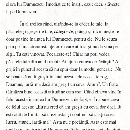
slava lui Dumnezeu. Imediat ce te înalți, cazi; deci, slăvește-
L pe Dumnezeu!
În al treilea rând, uitându-te la căderile tale, la
păcatele și greșelile tale,
căiește-te
, plângi și învinuiește-te
doar pe tine înaintea lui Dumnezeu pentru ele. Nu le scuza
prin prisma circumstanțelor în care ai fost și nu da vina pe
alții. Tu ești vinovat. Pocăiește-te! Chiar nu poți vedea
păcatele tale din anul trecut? Ai ajuns cumva desăvârșit? Ai
grijă în punctul acesta să nu spui doar la modul general: „Nu
se poate să nu fi greșit în anul acesta, de aceea, te rog,
Doamne, iartă-mă dacă am greșit cu ceva. Amin”. Un frate
tălmăcea bine această atitudine cam așa: Când cineva vine în
felul acesta înaintea lui Dumnezeu, de fapt, el Îi spune ceva
de felul acesta: „Eu nu cred că am greșit cu ceva, dar dacă Tu
ești atât de limitat să crezi asta, și continui să susții acest
lucru, atunci, iartă-mă”. Asta nu e pocăință. Asta este mai
mult o învinuire a lui Dumnezeu. Asta nu te va ajuta la nimic.