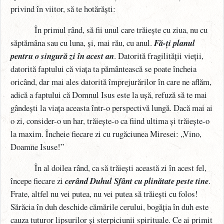
privind în viitor, să te hotărăști:
În primul rând, să fii unul care trăiește cu ziua, nu cu
săptămâna sau cu luna, și, mai rău, cu anul.
Fă-ți planul
pentru o singură zi în acest an
. Datorită fragilității vieții,
datorită faptului că viața ta pământească se poate încheia
oricând, dar mai ales datorită împrejurărilor în care ne aflăm,
adică a faptului că Domnul Isus este la ușă, refuză să te mai
gândești la viața aceasta într-o perspectivă lungă. Dacă mai ai
o zi, consider-o un har, trăiește-o ca fiind ultima și trăiește-o
la maxim. Încheie fiecare zi cu rugăciunea Miresei: „Vino,
Doamne Isuse!”
În al doilea rând, ca să trăiești această zi în acest fel,
începe fiecare zi
cerând Duhul Sfânt cu plinătate peste tine
.
Frate, altfel nu vei putea, nu vei putea să trăiești cu folos!
Sărăcia în duh deschide cămările cerului, bogăția în duh este
cauza tuturor lipsurilor și sterpiciunii spirituale. Ce ai primit