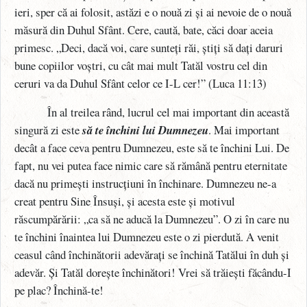
ieri, sper că ai folosit, astăzi e o nouă zi și ai nevoie de o nouă
măsură din Duhul Sfânt. Cere, caută, bate, căci doar aceia
primesc. „Deci, dacă voi, care sunteți răi, știți să dați daruri
bune copiilor voștri, cu cât mai mult Tatăl vostru cel din
ceruri va da Duhul Sfânt celor ce I-L cer!” (Luca 11:13)
În al treilea rând, lucrul cel mai important din această
singură zi este
să te închini lui Dumnezeu
. Mai important
decât a face ceva pentru Dumnezeu, este să te închini Lui. De
fapt, nu vei putea face nimic care să rămână pentru eternitate
dacă nu primești instrucțiuni în închinare. Dumnezeu ne-a
creat pentru Sine Însuși, și acesta este și motivul
răscumpărării: „ca să ne aducă la Dumnezeu”. O zi în care nu
te închini înaintea lui Dumnezeu este o zi pierdută. A venit
ceasul când închinătorii adevărați se închină Tatălui în duh și
adevăr. Și Tatăl dorește închinători! Vrei să trăiești făcându-I
pe plac? Închină-te!