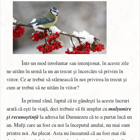
Într-un mod involuntar sau intenționat, în aceste zile
ne uităm în urmă la un an trecut și încercăm să privim în
viitor. Ce ar trebui să stârnească în noi privirea în trecut și
cum ar trebui să ne uităm în viitor?
În primul rând, faptul că te gândești la aceste lucruri
arată că ești în viață, deci trebuie să fii umplut cu
mulțumire
și recunoștință
la adresa lui Dumnezeu că te-a purtat încă un
an. Mulți care au fost cu noi la începutul anului, nu mai sunt
printre noi. Au plecat. Asta nu înseamnă că au fost mai răi