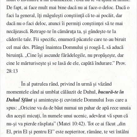
De fapt, ai face mult mai bine dacă nu ai face-o deloc. Dacă o
faci la general, îți măgulești conștiință că te-ai pocăit, dar
dacă nu o faci deloc, atunci îi permiți conștiinței să te mai
necăjească. Retrage-te în cămăruța ta, și gândește-te la
căderile tale. Fii specific, enumeră păcatele care te-au biruit
cel mai des. Plângi înaintea Domnului și roagă-L să aducă
biruință. „Cine își ascunde fărădelegile, nu propășește, dar
cine le mărturisește și se lasă de ele, capătă îndurare.” Prov.
28:13
În al patrulea rând, privind în urmă și văzând
momentele când ai umblat călăuzit de Duhul,
bucură-te în
Duhul Sfânt
și amintește-ți cuvintele Domnului Isus care a
spus: „Oricine va da de băut numai un pahar de apă rece unuia
din acești micuți, în numele unui ucenic, adevărat vă spun că
nu-și va pierde răsplata” (Matei 10:42). Tot ce ai făcut „din
El, prin El și pentru El” este nepieritor, rămâne, te vei întâlni