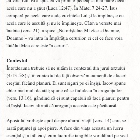
cu voia Lui. El a spus că va primi o pedeapsă mai mare decât
acela care nu a ştiut (Luca 12:47). În Matei 7:24-27, Isus
compară pe acela care aude cuvintele Lui şi le împlineşte cu
acela care le ascultă şi nu le împlineşte. Câteva versete mai
înainte (vers. 21), a spus: „Nu orişicine-Mi zice «Doamne,
Doamne!» va intra în Împărăţia cerurilor, ci cel ce face voia
Tatălui Meu care este în ceruri”.
Contextul
Întotdeauna trebuie să ne uităm la contextul din jurul textului
(4:13-5:8) şi în contextul de faţă observăm oamenii de afaceri
creştini făcând planuri. Ei sunt siguri pe ei înşişi. Iacov spune
chiar mai mult de atât; spune că se fuduleau în aroganţa lor
(vers. 13,16), gândind că ei sunt capabili să facă planuri pentru
ei înşişi. Iacov afirmă că aroganţa aceasta este păcătoasă.
Apostolul vorbeşte apoi despre aburul vieţii (vers. 14) care se
arată puţintel şi apoi piere. A face din viaţa aceasta un lucru
esenţial şi a trăi ca şi cum lucrurile tangibile vor dăinui pe veci