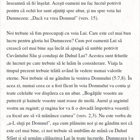
înseamnă să fii înşelat. Aceşti oameni nu fac lucrul potrivit
pentru că ochii lor sunt aţintiţi spre abur, şi nu spre voia lui
Dumnezeu: „Dacă va vrea Domnul” (vers. 15).
Noi trebuie să fim preocupaţi cu voia Lui. Care este cel mai bun
lucru pentru gloria lui Dumnezeu? Cum pot oamenii Lui să
crească cel mai bine aşa încât să ajungă să umble potrivit
Cuvântului Său şi conduşi de Duhul Lui? Acestea sunt felurile
de lucruri pe care trebuie să le luăm în considerare. Viaţa la
timpul prezent trebuie trăită având în vedere numai valorile
eterne. Noi trebuie să ne gândim la venirea Domnului (5:7,8). În
acea zi, numai ceea ce a fost făcut în voia Domnului va conta şi
toate celelalte vor dispărea ca un abur. „Bogăţiile voastre au
putrezit şi hainele voastre sunt roase de molii. Aurul şi argintul
vostru au ruginit; şi rugina lor va fi o dovadă împotriva voastră:
ca focul are să vă mănânce carnea” (vers. 2,3). Nu este vorba de
„a-L sluji pe Domnul”, aşa cum plănuim noi şi ne gândim noi că
este cel mai bine, ci noi trebuie să umblăm de mână cu Duhul
Sfânt şi să urmăm călăuzirea Lui în toate lucrurile. Dumnezeu l-a