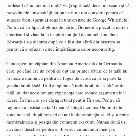
profesori că nu are mai multă viaţă spirituală decât un scaun şi că
preşedintele universităţii nu putea fi un om convertit pentru că
stinsese focul spiritual adus în universitate de George Whitefield.
Pentru că i-a lipsit diploma de păstor, Brainerd a plecat la nativii
americani şi viaţa lui a inspirat mulţimi de atunci. Jonathan
Edwards i s-a alăturat după ce a fost dat afară din biserica sa
pentru că a refuzat să dea împărtăşania celor neconvertiţi.
Cunoaştem un căpitan din Aramata Americană din Germania
care, pe când era un copil de opt ani primea bătaie de la tatăl lui
în fiecare duminică pentru că fugea de acasă ca să ia parte la
şcoala duminicală. Unii ar spune că trebuia să fie ascultător de
tatăl lui, dar acest om are experienţa care reduce argumentele la
tăcere. În final, el şi-a câştigat tatăl pentru Hristos. Pentru că
regiunea a insistat ca tatăl meu să stingă lucrarea Duhului din
zona noastră, după treizeci de ani în denominaţia sa, el şi-a retras
membralitatea şi poziţia din comitetul executiv. Numai două uşi
au rămas deschise pentru el: biserica cumnatului meu şi o