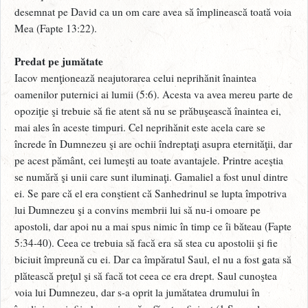
desemnat pe David ca un om care avea să împlinească toată voia
Mea (Fapte 13:22).
Predat pe jumătate
Iacov menţionează neajutorarea celui neprihănit înaintea
oamenilor puternici ai lumii (5:6). Acesta va avea mereu parte de
opoziţie şi trebuie să fie atent să nu se prăbuşească înaintea ei,
mai ales în aceste timpuri. Cel neprihănit este acela care se
încrede în Dumnezeu şi are ochii îndreptaţi asupra eternităţii, dar
pe acest pământ, cei lumeşti au toate avantajele. Printre aceştia
se numără şi unii care sunt iluminaţi. Gamaliel a fost unul dintre
ei. Se pare că el era conştient că Sanhedrinul se lupta împotriva
lui Dumnezeu şi a convins membrii lui să nu-i omoare pe
apostoli, dar apoi nu a mai spus nimic în timp ce îi băteau (Fapte
5:34-40). Ceea ce trebuia să facă era să stea cu apostolii şi fie
biciuit împreună cu ei. Dar ca împăratul Saul, el nu a fost gata să
plătească preţul şi să facă tot ceea ce era drept. Saul cunoştea
voia lui Dumnezeu, dar s-a oprit la jumătatea drumului în