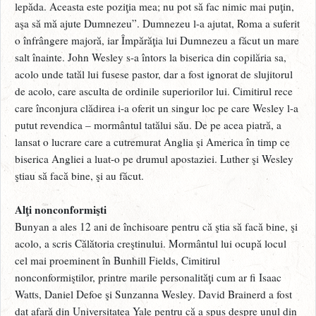
lepăda. Aceasta este poziţia mea; nu pot să fac nimic mai puţin,
aşa să mă ajute Dumnezeu”. Dumnezeu l-a ajutat, Roma a suferit
o înfrângere majoră, iar Împărăţia lui Dumnezeu a făcut un mare
salt înainte. John Wesley s-a întors la biserica din copilăria sa,
acolo unde tatăl lui fusese pastor, dar a fost ignorat de slujitorul
de acolo, care asculta de ordinile superiorilor lui. Cimitirul rece
care înconjura clădirea i-a oferit un singur loc pe care Wesley l-a
putut revendica – mormântul tatălui său. De pe acea piatră, a
lansat o lucrare care a cutremurat Anglia şi America în timp ce
biserica Angliei a luat-o pe drumul apostaziei. Luther şi Wesley
ştiau să facă bine, şi au făcut.
Alţi nonconformişti
Bunyan a ales 12 ani de închisoare pentru că ştia să facă bine, şi
acolo, a scris Călătoria creştinului. Mormântul lui ocupă locul
cel mai proeminent în Bunhill Fields, Cimitirul
nonconformiştilor, printre marile personalităţi cum ar fi Isaac
Watts, Daniel Defoe şi Sunzanna Wesley. David Brainerd a fost
dat afară din Universitatea Yale pentru că a spus despre unul din