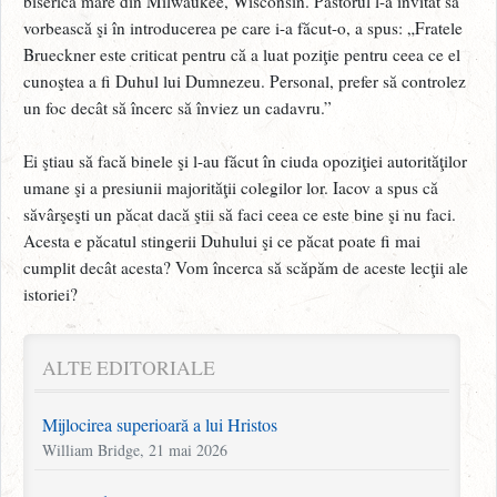
biserică mare din Milwaukee, Wisconsin. Pastorul l-a invitat să
vorbească şi în introducerea pe care i-a făcut-o, a spus: „Fratele
Brueckner este criticat pentru că a luat poziţie pentru ceea ce el
cunoştea a fi Duhul lui Dumnezeu. Personal, prefer să controlez
un foc decât să încerc să înviez un cadavru.”
Ei ştiau să facă binele şi l-au făcut în ciuda opoziţiei autorităţilor
umane şi a presiunii majorităţii colegilor lor. Iacov a spus că
săvârşeşti un păcat dacă ştii să faci ceea ce este bine şi nu faci.
Acesta e păcatul stingerii Duhului şi ce păcat poate fi mai
cumplit decât acesta? Vom încerca să scăpăm de aceste lecţii ale
istoriei?
ALTE EDITORIALE
Mijlocirea superioară a lui Hristos
William Bridge, 21 mai 2026