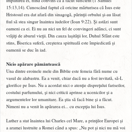
împlinirea ei, fiind convins că a făcut suficient (1 Samuel
15:13,14). Cunoscând faptul că oricine mărturisea că Isus este
Hristosul era dat afară din sinagogă, părinţii orbului şi-au lăsat
fiul să stea singur înaintea iudeilor (Ioan 9:22). Şi astăzi sunt
oameni ca ei. Ei nu au nici un fel de convingeri adânci, ci sunt
vrăjiţi de aburul vieţii. Din cauza laşităţii lor, Duhul Sfânt este
stins, Biserica suferă, creşterea spirituală este împiedicată şi
oamenii se duc în iad.
Nicio apărare pământească
Una dintre eroinele mele din Biblie este femeia fără nume cu
vasul de alabastru. Ea a venit, chiar dacă nu a fost invitată, să-L
glorifice pe Isus. Nu a acordat nici o atenţie dispreţului fariseilor,
costului parfumului, şi nici criticii aprinse a ucenicilor şi a
argumentelor lor umanitare. Ea ştia să facă bine şi a făcut.
Nimeni nu a venit în apărarea ei... cu excepţia lui Isus.
Luther a stat înaintea lui Charles cel Mare, a prinţilor Europei şi
a aramei lustruite a Romei când a spus: „Nu pot şi nici nu mă voi