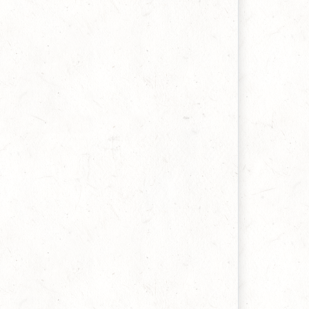
nsetez, oh Miel rănit al lui Dumnezeu
tribuită lui John Wesley, 25 iulie 2020
ăscumpărarea omului
van Plett, 24 iunie 2020
enorocirea omului și puterea lui Dumnezeu
artyn Lloyd Jones, 11 iunie 2020
ocăința: singurul răspuns potrivit!
alentin Leonaș, 27 aprilie 2020
ragostea de sine
illiam Faber, 20 aprilie 2020
ândurile și roadele lor
.H. Spurgeon, 13 aprilie 2020
in lac în puț