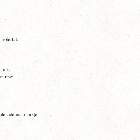
H
F
„
C
.
protestat:
F
c
A
ag mie,
M
ru tine;
a
?
M
,
V
a
tale cele mai măreţe –
J
D