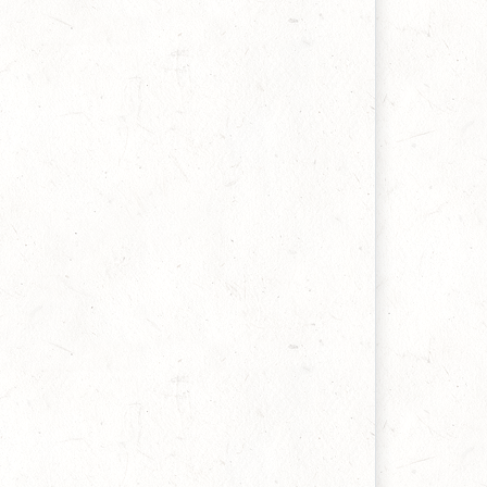
ohn Wesley, 05 iulie 2021
dihna veșnică a sfinților
ichard Baxter, 25 mai 2021
indecarea miraculoasă - fragment din carte
enry Frost, 03 februarie 2021
ohan Brentz
oel Beeke & Diana Kleyn, 05 ianuarie 2021
n adevărat slujitor al lui Dumnezeu
oel Beeke & Diana Kleyn, 28 octombrie 2020
um a folosit Dumnezeu o furtună
oel Beeke & Diana Kleyn, 28 septembrie 2020
ncredere
eorge C. Neumark, 1621-1681, 22 august 2020