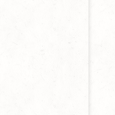
owell Harris, 05 martie 2022
ragment relevant pentru zilele noastre din cartea
Predici despre trezire”
.H. Spurgeon, 07 februarie 2022
ragment dintr-un comentariu asupra Cântarii
ântărilor, carte care se află în lucru
utor necunoscut, 06 ianuarie 2022
LJ despre aroganța celor care susțin încetarea
numitor daruri ale Duhului
artyn Lloyd-Jones, 31 octombrie 2021
aloarea timpului și importanța răscumpărării
cestuia
onathan Edwards, 19 iulie 2021
espre răscumpărarea vremii