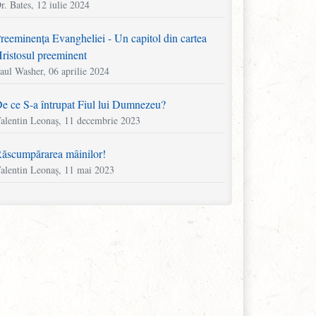
r. Bates, 12 iulie 2024
reeminența Evangheliei - Un capitol din cartea
ristosul preeminent
aul Washer, 06 aprilie 2024
e ce S-a întrupat Fiul lui Dumnezeu?
alentin Leonaș, 11 decembrie 2023
ăscumpărarea mâinilor!
alentin Leonaș, 11 mai 2023
area fără puterea de a săra, lumina fără lumină
artyn Lloyd-Jones, 11 aprilie 2023
ăsați jocurile! Ocupați-vă de vițel!
alentin Leonaș, 22 noiembrie 2022
n capitol din cartea „Mărturia lui Howell Harris”