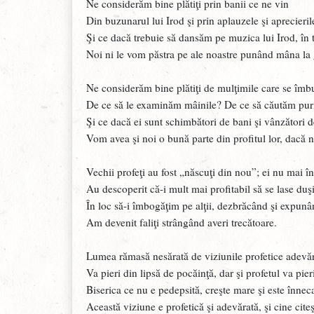
Ne considerăm bine plătiţi prin banii ce ne vin
Din buzunarul lui Irod şi prin aplauzele şi aprecieril
Şi ce dacă trebuie să dansăm pe muzica lui Irod, în ti
Noi ni le vom păstra pe ale noastre punând mâna la
Ne considerăm bine plătiţi de mulţimile care se îmbu
De ce să le examinăm mâinile? De ce să căutăm puri
Şi ce dacă ei sunt schimbători de bani şi vânzători d
Vom avea şi noi o bună parte din profitul lor, dacă n
Vechii profeţi au fost „născuţi din nou”; ei nu mai î
Au descoperit că-i mult mai profitabil să se lase duşi
În loc să-i îmbogăţim pe alţii, dezbrăcând şi expunân
Am devenit faliţi strângând averi trecătoare.
Lumea rămasă nesărată de viziunile profetice adevăr
Va pieri din lipsă de pocăinţă, dar şi profetul va pi
Biserica ce nu e pedepsită, creşte mare şi este înnec
Această viziune e profetică şi adevărată, şi cine cite