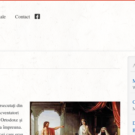
iale
Contact
M
W
C
rsecutați din
M
ecventatori
i Ortodoxe și
D
ga împreuna.
B
 cei care erau