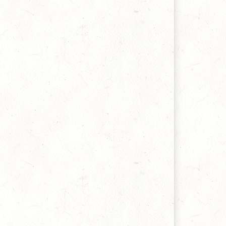
alentin Leonaș, 02 aprilie 2020
upunere
eanne Marie de la Motte-Guyon, 30 martie 2020
demenit în pustiu
erhard Tersteegen, 26 martie 2020
oporul lui Dumnezeu
artyn Lloyd Jones, 22 martie 2020
acă Dumnezeu este pentru noi...
artyn Lloyd Jones, 17 martie 2020
ohn Sung - Mesagerul trezirii de la Dumnezeu
entru Biserica din China
eter Chung, unul din convertiții dr-lui Sung, 12
ebruarie 2020