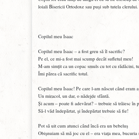
loiali Bisericii Ortodoxe sau puși sub tutela clerului
Copilul meu Isaac
Copilul meu Isaac – a fost greu să îl sacrific?
Pe el, ce mi-a fost mai scump decât sufletul meu!
M-am simțit ca un copac smuls cu tot cu rădăcini, t
Îmi părea că sacrific totul.
Copilul meu Isaac! Pe care l-am născut când eram 
Un miracol, un dar, o nădejde sfântă.
Și acum – poate fi adevărat? – trebuie să trăiesc în
Să-l văd îndepărtat, și îndepărtat trebuie să fie!
Pot să uit cum atunci când încă era un bebeluș
Obișnuiam să mă joc cu el – era viața mea, bucuri