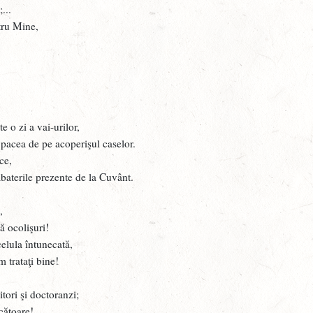
J
...
ntru Mine,
O
R
V
H
 o zi a vai-urilor,
J
 pacea de pe acoperişul caselor.
J
ce,
abaterile prezente de la Cuvânt.
U
J
,
ă ocolişuri!
C
elula întunecată,
J
 trataţi bine!
Î
tori şi doctoranzi;
G
cătoare!