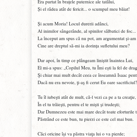
Era purtat în brațele puternice ale tatălui,
Și el râdea atât de fericit... o scumpul meu băiat!
Și acum Moria! Locul durerii adânci,
Al inimilor sângerânde, al spinilor sălbatici de foc..
La început am spus că nu pot, am argumentat și-am 
Cine are dreptul să-mi ia dorința sufletului meu?
Dar apoi, în timp ce plângeam liniștit înaintea Lui,
El mi-a spus: „Copilul Meu, tu Îmi eşti la fel de dr
Şi chiar mai mult decât ceea ce înseamnă Isaac pent
Dacă nu era nevoie, ţi-aş fi cerut Eu oare sacrificiul
Tu îl iubeşti atât de mult, că-l vezi ca pe a ta creaţie
În el tu trăieşti, pentru el te mişti şi trudeşti;
Dar Dumnezeu este mai mare decât toate eforturile 
Păstrând ce este bun, tu pierzi ce este cel mai bun.
Căci oricine îşi va păstra viaţa lui o va pierde;