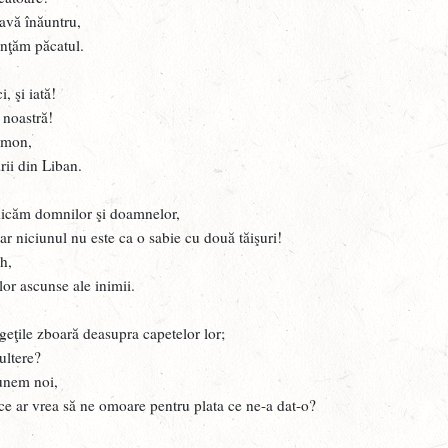
Î
tavă înăuntru,
A
nţăm păcatul.
R
, şi iată!
I
 noastră!
lomon,
N
rii din Liban.
M
edicăm domnilor şi doamnelor,
P
r niciunul nu este ca o sabie cu două tăişuri!
V
h,
lor ascunse ale inimii.
D
W
ăgeţile zboară deasupra capetelor lor;
ultere?
G
punem noi,
C
ce ar vrea să ne omoare pentru plata ce ne-a dat-o?
D