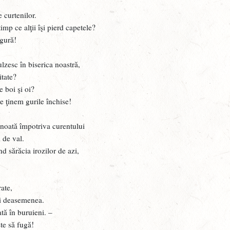
V
e curtenilor.
mp ce alţii îşi pierd capetele?
S
 gură!
J
lzesc în biserica noastră,
A
tate?
G
e boi şi oi?
e ţinem gurile închise!
P
M
nnoată împotriva curentului
 de val.
D
d sărăcia irozilor de azi,
M
J
ate,
p
eri deasemenea.
P
f
ată în buruieni. –
şte să fugă!