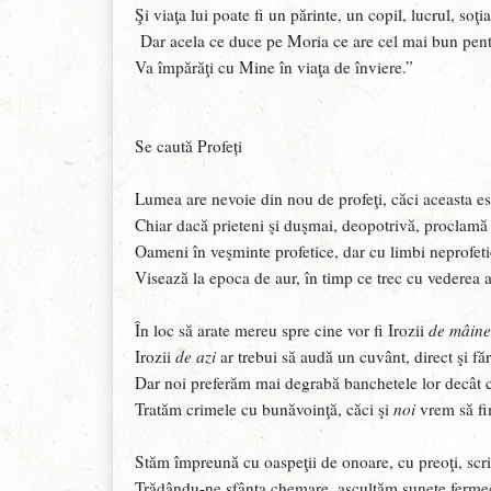
Şi viaţa lui poate fi un părinte, un copil, lucrul, soţia;
Dar acela ce duce pe Moria ce are cel mai bun pe
Va împărăţi cu Mine în viaţa de înviere.”
Se caută Profeți
Lumea are nevoie din nou de profeţi, căci aceasta este
Chiar dacă prieteni şi duşmai, deopotrivă, proclamă
Oameni în veşminte profetice, dar cu limbi neprofeti
Visează la epoca de aur, în timp ce trec cu vederea 
În loc să arate mereu spre cine vor fi Irozii
de mâine
Irozii
de azi
ar trebui să audă un cuvânt, direct şi făr
Dar noi preferăm mai degrabă banchetele lor decât c
Tratăm crimele cu bunăvoinţă, căci şi
noi
vrem să fim
Stăm împreună cu oaspeţii de onoare, cu preoţi, scrii
Trădându-ne sfânta chemare, ascultăm sunete ferme