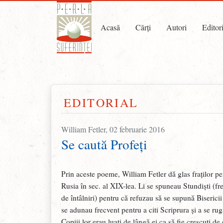
Acasă
Cărți
Autori
Editor
EDITORIAL
William Fetler, 02 februarie 2016
Se caută Profeți
Prin aceste poeme, William Fetler dă glas fraților pe
Rusia în sec. al XIX-lea. Li se spuneau Stundiști (fr
de întâlniri) pentru că refuzau să se supună Biserici
se adunau frecvent pentru a citi Scriprura și a se ru
Copiii lor erau luați de lângă ei ca să fie crescuți de