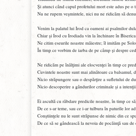
Şi atunci când capul profetului mort este adus pe o 
Nu ne rupem veşmintele, nici nu ne ridicăm să denu
Venim la palatul lui Irod ca oameni ai psalmilor dulci
Chiar şi Irod cu Irodiada vin la închinare în Biserica
Ne citim eseurile noastre măiestre; îl imităm pe So
În timp ce vorbim de iarba de pe câmp şi despre ced
Ne ridicăm pe înălţimi ale elocvenţei în timp ce pr
Cuvintele noastre sunt mai alinătoare ca balsamul, da
Nicio străpungere sau o despărţire a sufletului de du
Nicio descoperire a gândurilor criminale şi a intenţii
Ei ascultă cu răbdare predicile noastre, în timp ce s
De ce s-ar teme, sau ce i-ar tulbura în paturile lor ad
Conştiinţele nu le sunt străpunse de nimic din ce s
De ce să se gândească la nevoia de pocăinţă sau de 