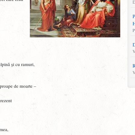
D
.
P
H
P
D
V
ulpină și cu ramuri,
R
V
aproape de moarte –
S
M
 prezent
L
V
U
a mea,