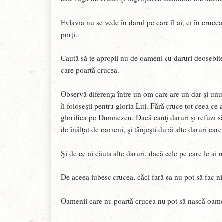
Evlavia nu se vede în darul pe care îl ai, ci în cruce
porţi.
Caută să te apropii nu de oameni cu daruri deosebite
care poartă crucea.
Observă diferenţa între un om care are un dar şi unul
îl foloseşti pentru gloria Lui. Fără cruce tot ceea ce
glorifica pe Dumnezeu. Dacă cauţi daruri şi refuzi să 
de înălţat de oameni, şi tânjeşti după alte daruri care 
Şi de ce ai căuta alte daruri, dacă cele pe care le a
De aceea iubesc crucea, căci fară ea nu pot să fac 
Oamenii care nu poartă crucea nu pot să nască oame