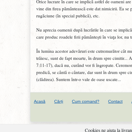
Orice lucrare în care se implică astfel de oameni are 
vine din firea pământească este dat nimicirii. Ea se 
rugăciune (în special publică), etc.
Nu aprecia oamenii după lucrările în care se implică,
care produc roadele firii pământeşti în viaţa lor, nu
În lumina acestor adevăruri este cutremurător cât m
trăiesc, sunt de fapt moarte, în drum spre cimitir...
7:11-17), dacă nu, curând vor fi îngropate. Ceremoni
predică, se cântă o cântare, dar sunt în drum spre c
(clădirea). Suntem într-o vale de oase uscate...
Acasă
Cărți
Cum comand?
Contact
Cookies ne ajuta la livrar