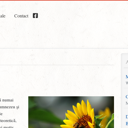
iale
Contact
M
W
C
ră numai
M
Dumnezeu şi
de
D
teoretică,
B
şi motiv.