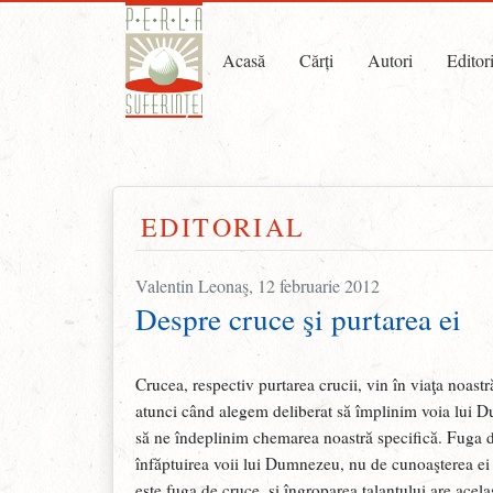
Acasă
Cărți
Autori
Editor
EDITORIAL
Valentin Leonaş, 12 februarie 2012
Despre cruce şi purtarea ei
Crucea, respectiv purtarea crucii, vin în viaţa noast
atunci când alegem deliberat să împlinim voia lui 
să ne îndeplinim chemarea noastră specifică. Fuga 
înfăptuirea voii lui Dumnezeu, nu de cunoaşterea ei 
este fuga de cruce, şi îngroparea talantului are acela