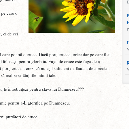
D
a pe care o
P
H
P
, ci de cei
D
V
 care poartă o cruce. Dacă porţi crucea, orice dar pe care îl ai,
 ai foloseşti pentru gloria ta. Fuga de cruce este fuga de a-L
R
porţi crucea, crezi că nu eşti suficient de lăudat, de apreciat,
V
să realizeze tânjirile inimii tale.
S
i nu le întrebuiţezi pentru slava lui Dumnezeu???
M
nimic pentru a-L glorifica pe Dumnezeu.
L
V
ni purtători de cruce.
U