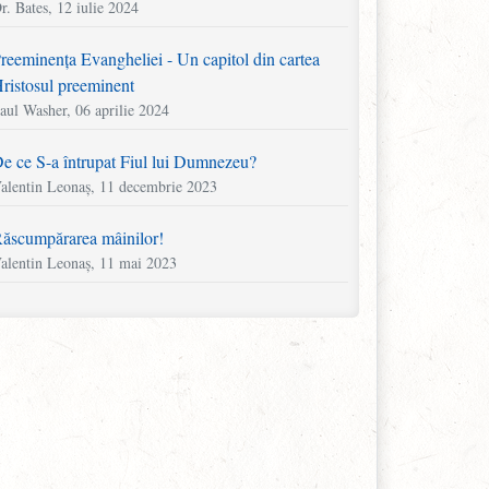
r. Bates, 12 iulie 2024
reeminența Evangheliei - Un capitol din cartea
ristosul preeminent
aul Washer, 06 aprilie 2024
e ce S-a întrupat Fiul lui Dumnezeu?
alentin Leonaș, 11 decembrie 2023
ăscumpărarea mâinilor!
alentin Leonaș, 11 mai 2023
area fără puterea de a săra, lumina fără lumină
artyn Lloyd-Jones, 11 aprilie 2023
ăsați jocurile! Ocupați-vă de vițel!
alentin Leonaș, 22 noiembrie 2022
n capitol din cartea „Mărturia lui Howell Harris”