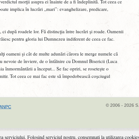
H
verdictul morţii asupra ei înainte de a fi îndeplinită. Tot ceea ce
poate implica în lucrări „mari”: evanghelizare, predicare,
F
„
C
 ci după roadele lor. Fă distincţia între lucrări şi roade. Oamenii
 trăiesc pentru gloria lui Dumnezeu indiferent de ceea ce fac.
F
c
ulţi oameni şi cât de multe adunări cărora le merge numele că
A
 Au nevoie de înviere, de o întâlnire cu Domnul Bisericii (Luca
a înmormântării a început... Se fac opriri, se roseteşte o
M
imitir. Tot ceea ce mai fac este să împodobească coşciugul
a
M
V
© 2006 - 2026 S.
ANPC
a
J
D
ea serviciului. Folosind serviciul nostru, consemnati la utilizarea cookies