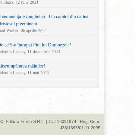
r. Bates, 12 iulie 2024
reeminența Evangheliei - Un capitol din cartea
ristosul preeminent
aul Washer, 06 aprilie 2024
e ce S-a întrupat Fiul lui Dumnezeu?
alentin Leonaș, 11 decembrie 2023
ăscumpărarea mâinilor!
alentin Leonaș, 11 mai 2023
area fără puterea de a săra, lumina fără lumină
artyn Lloyd-Jones, 11 aprilie 2023
ăsați jocurile! Ocupați-vă de vițel!
alentin Leonaș, 22 noiembrie 2022
C. Editura Emilia S.R.L. | CUI 18091974 | Reg. Com.
J33/1395/01.11.2005
n capitol din cartea „Mărturia lui Howell Harris”