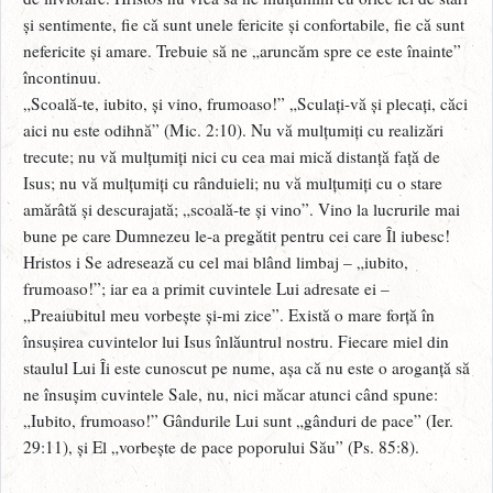
și sentimente, fie că sunt unele fericite și confortabile, fie că sunt
nefericite și amare. Trebuie să ne „aruncăm spre ce este înainte”
încontinuu.
„Scoală-te, iubito, și vino, frumoaso!” „Sculați-vă și plecați, căci
aici nu este odihnă” (Mic. 2:10). Nu vă mulțumiți cu realizări
trecute; nu vă mulțumiți nici cu cea mai mică distanță față de
Isus; nu vă mulțumiți cu rânduieli; nu vă mulțumiți cu o stare
amărâtă și descurajată; „scoală-te și vino”. Vino la lucrurile mai
bune pe care Dumnezeu le-a pregătit pentru cei care Îl iubesc!
Hristos i Se adresează cu cel mai blând limbaj – „iubito,
frumoaso!”; iar ea a primit cuvintele Lui adresate ei –
„Preaiubitul meu vorbește și-mi zice”. Există o mare forță în
însușirea cuvintelor lui Isus înlăuntrul nostru. Fiecare miel din
staulul Lui Îi este cunoscut pe nume, așa că nu este o aroganță să
ne însușim cuvintele Sale, nu, nici măcar atunci când spune:
„Iubito, frumoaso!” Gândurile Lui sunt „gânduri de pace” (Ier.
29:11), și El „vorbește de pace poporului Său” (Ps. 85:8).