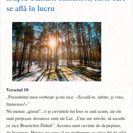
se află în lucru
Versetul 10
„Preaiubitul meu vorbește și-mi zice: «Scoală-te, iubito, și vino,
frumoaso!»”
Nu numai „glasul”, ci și cuvintele lui Isus se aud acum, iar ele
sunt prețioase deoarece sunt ale Lui. „Cine are urechi, să asculte
ce zice Bisericilor Duhul”. Acestea sunt cuvinte de deșteptare,
de înviorare. Hristos nu vrea să ne mulțumim cu orice fel de stări