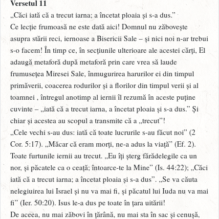
Versetul 11
„Căci iată că a trecut iarna; a încetat ploaia și s-a dus.”
Ce lecție frumoasă ne este dată aici! Domnul nu zăbovește
asupra stării reci, iernoase a Bisericii Sale – și nici noi n-ar trebui
s-o facem! În timp ce, în secțiunile ulterioare ale acestei cărți, El
adaugă metaforă după metaforă prin care vrea să laude
frumusețea Miresei Sale, înmugurirea harurilor ei din timpul
primăverii, coacerea rodurilor și a florilor din timpul verii și al
toamnei , întregul anotimp al iernii îl rezumă în aceste puține
cuvinte – „iată că a trecut iarna, a încetat ploaia și s-a dus.” Și
chiar și acestea au scopul a transmite că a „trecut”!
„Cele vechi s-au dus: iată că toate lucrurile s-au făcut noi” (2
Cor. 5:17). „Măcar că eram morți, ne-a adus la viață” (Ef. 2).
Toate furtunile iernii au trecut. „Eu îți șterg fărădelegile ca un
nor, și păcatele ca o ceață; întoarce-te la Mine” (Is. 44:22); „Căci
iată că a trecut iarna; a încetat ploaia și s-a dus”. „Se va căuta
nelegiuirea lui Israel și nu va mai fi, și păcatul lui Iuda nu va mai
fi” (Ier. 50:20). Isus le-a dus pe toate în țara uitării!
De aceea, nu mai zăbovi în țărână, nu mai sta în sac și cenușă,