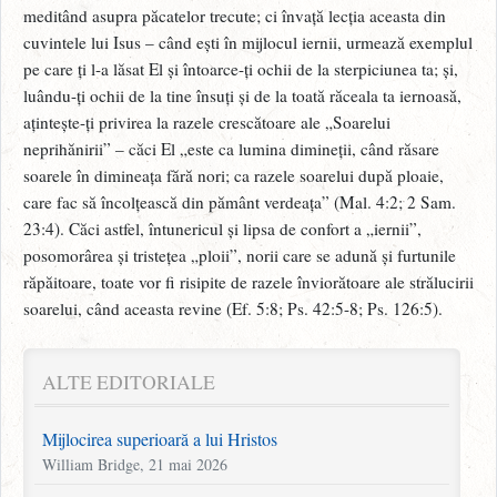
meditând asupra păcatelor trecute; ci învață lecția aceasta din
cuvintele lui Isus – când ești în mijlocul iernii, urmează exemplul
pe care ți l-a lăsat El și întoarce-ți ochii de la sterpiciunea ta; și,
luându-ți ochii de la tine însuți și de la toată răceala ta iernoasă,
ațintește-ți privirea la razele crescătoare ale „Soarelui
neprihănirii” – căci El „este ca lumina dimineții, când răsare
soarele în dimineața fără nori; ca razele soarelui după ploaie,
care fac să încolțească din pământ verdeața” (Mal. 4:2; 2 Sam.
23:4). Căci astfel, întunericul și lipsa de confort a „iernii”,
posomorârea și tristețea „ploii”, norii care se adună și furtunile
răpăitoare, toate vor fi risipite de razele înviorătoare ale strălucirii
soarelui, când aceasta revine (Ef. 5:8; Ps. 42:5-8; Ps. 126:5).
ALTE EDITORIALE
Mijlocirea superioară a lui Hristos
William Bridge, 21 mai 2026