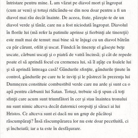
întristare pentru mine. L am văzut pe diavol mort şi îngropat
(cum ar veni) şi totuşi ridicându-se din nou doar pentru a fi un
diavol mai rău decât înainte. De aceea, frate, păzeşte-te de un
diavol verde şi tânăr, care nu a fost niciodată îngropat. Diavolul
în florile lui (mă refer la patimile aprinse şi fierbinţi ale tinereţii)
este mult mai de temut: mai bine să te înjugi cu un diavol bătrân
cu păr cărunt, ofilit şi uscat. Fiindcă în tinereţe el găseşte beţe
uscate, cărbuni uscaţi şi o piatră de vatră încinsă; şi cât de repede
poate el să aprindă focul cu cremenea lui, să îl aţâţe cu foalele lui
şi să aprindă întreaga casă! Gândurile sfinţite, gândurile ţinute în
control, gândurile pe care tu le inviţi şi le păstrezi în prezenţa lui
Dumnezeu constituie combustibil verde care nu arde şi sunt ca o
apă pentru cărbunii lui Satan. Totuşi, trebuie să-ţi spun că toţi
sfinţii care acum sunt triumfători în cer şi stau înaintea tronului
nu sunt nimic altceva decât datornici oropsiţi şi săraci ai lui
Hristos. Ce altceva sunt ei dacă nu un grup de păcătoşi
răscumpăraţi? Însă răscumpărarea lor nu este doar pecetluită, ci
şi încheiată; iar a ta este în desfăşurare.