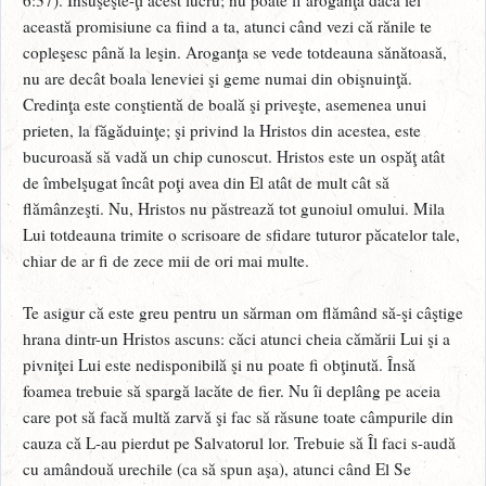
această promisiune ca fiind a ta, atunci când vezi că rănile te
copleşesc până la leşin. Aroganţa se vede totdeauna sănătoasă,
nu are decât boala leneviei şi geme numai din obişnuinţă.
Credinţa este conştientă de boală şi priveşte, asemenea unui
prieten, la făgăduinţe; şi privind la Hristos din acestea, este
bucuroasă să vadă un chip cunoscut. Hristos este un ospăţ atât
de îmbelşugat încât poţi avea din El atât de mult cât să
flămânzeşti. Nu, Hristos nu păstrează tot gunoiul omului. Mila
Lui totdeauna trimite o scrisoare de sfidare tuturor păcatelor tale,
chiar de ar fi de zece mii de ori mai multe.
Te asigur că este greu pentru un sărman om flămând să-şi câştige
hrana dintr-un Hristos ascuns: căci atunci cheia cămării Lui şi a
pivniţei Lui este nedisponibilă şi nu poate fi obţinută. Însă
foamea trebuie să spargă lacăte de fier. Nu îi deplâng pe aceia
care pot să facă multă zarvă şi fac să răsune toate câmpurile din
cauza că L-au pierdut pe Salvatorul lor. Trebuie să Îl faci s-audă
cu amândouă urechile (ca să spun aşa), atunci când El Se