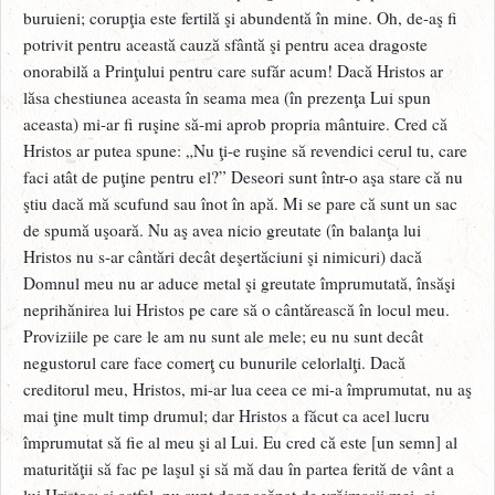
buruieni; corupţia este fertilă şi abundentă în mine. Oh, de-aş fi
potrivit pentru această cauză sfântă şi pentru acea dragoste
onorabilă a Prinţului pentru care sufăr acum! Dacă Hristos ar
lăsa chestiunea aceasta în seama mea (în prezenţa Lui spun
aceasta) mi-ar fi ruşine să-mi aprob propria mântuire. Cred că
Hristos ar putea spune: „Nu ţi-e ruşine să revendici cerul tu, care
faci atât de puţine pentru el?” Deseori sunt într-o aşa stare că nu
ştiu dacă mă scufund sau înot în apă. Mi se pare că sunt un sac
de spumă uşoară. Nu aş avea nicio greutate (în balanţa lui
Hristos nu s-ar cântări decât deşertăciuni şi nimicuri) dacă
Domnul meu nu ar aduce metal şi greutate împrumutată, însăşi
neprihănirea lui Hristos pe care să o cântărească în locul meu.
Proviziile pe care le am nu sunt ale mele; eu nu sunt decât
negustorul care face comerţ cu bunurile celorlalţi. Dacă
creditorul meu, Hristos, mi-ar lua ceea ce mi-a împrumutat, nu aş
mai ţine mult timp drumul; dar Hristos a făcut ca acel lucru
împrumutat să fie al meu şi al Lui. Eu cred că este [un semn] al
maturităţii să fac pe laşul şi să mă dau în partea ferită de vânt a
lui Hristos; şi astfel, nu sunt doar scăpat de vrăjmaşii mei, ci