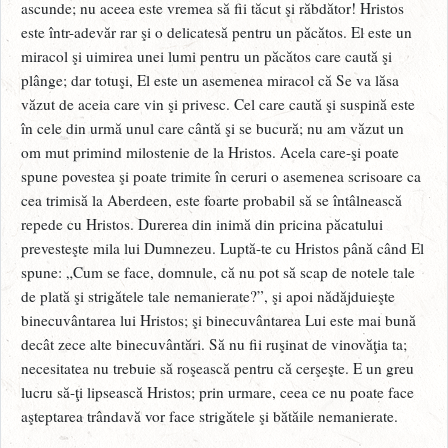
ascunde; nu aceea este vremea să fii tăcut şi răbdător! Hristos
este într-adevăr rar şi o delicatesă pentru un păcătos. El este un
miracol şi uimirea unei lumi pentru un păcătos care caută şi
plânge; dar totuşi, El este un asemenea miracol că Se va lăsa
văzut de aceia care vin şi privesc. Cel care caută şi suspină este
în cele din urmă unul care cântă şi se bucură; nu am văzut un
om mut primind milostenie de la Hristos. Acela care-şi poate
spune povestea şi poate trimite în ceruri o asemenea scrisoare ca
cea trimisă la Aberdeen, este foarte probabil să se întâlnească
repede cu Hristos. Durerea din inimă din pricina păcatului
prevesteşte mila lui Dumnezeu. Luptă-te cu Hristos până când El
spune: „Cum se face, domnule, că nu pot să scap de notele tale
de plată şi strigătele tale nemanierate?”, şi apoi nădăjduieşte
binecuvântarea lui Hristos; şi binecuvântarea Lui este mai bună
decât zece alte binecuvântări. Să nu fii ruşinat de vinovăţia ta;
necesitatea nu trebuie să roşească pentru că cerşeşte. E un greu
lucru să-ţi lipsească Hristos; prin urmare, ceea ce nu poate face
aşteptarea trândavă vor face strigătele şi bătăile nemanierate.