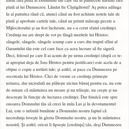
plată al lui Dumnezeu. Lăudat fie Câştigătorul! Aş putea adăuga
în al patrulea rând că, atunci când au fost achitate notele tale de
plată şi aprobate cartele tale, când au primit măreaţa pecete a
Mijlocitorului şi au fost încheiate, nu s-a cerut sfatul credinţei.
Credinţa nu are drept de vot pe lângă meritele lui Hristos:
sângele, sângele, sângele scump care a curs din trupul sfânt al
Garantului tău este cel care face ca acea lucrare să fie sigură.
Deci, folosul pe care îl ai acum de pe urma credinţei (după ce te-
ai apropiat deja de Isus Hristos pentru justificare) este acela de a
obţine o copie a iertării tale; şi astfel, ai pace cu Dumnezeu pe
socoteala lui Hristos. Căci de vreme ce credinţa primeşte
iertarea, dar niciodată nu plăteşte niciun bănuţ pentru ea, nu este
de mirare că mântuirea nu moare şi nu trăieşte, nu creşte şi nu
descreşte în funcţie de lucrarea credinţei. Dar fiindcă este spre
onoarea Domnului tău să crezi în mila Lui şi în devotamentul
Lui, este o infinită bunătate a Domnului nostru faptul că
necredinţa loveşte în gloria Domnului nostru, şi nu în mântuirea
noastră. Şi astfel, oricui îi lipseşte [credinţa] (da, deşi Dumnezeu