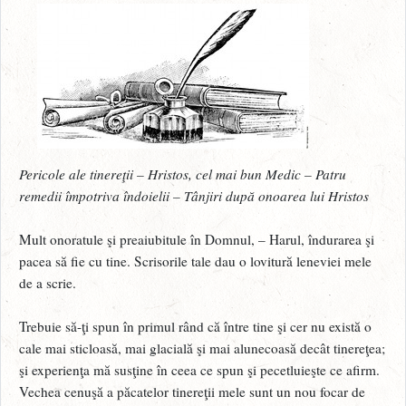
Pericole ale tinereţii – Hristos, cel mai bun Medic – Patru
remedii împotriva îndoielii – Tânjiri după onoarea lui Hristos
Mult onoratule şi preaiubitule în Domnul, – Harul, îndurarea şi
pacea să fie cu tine. Scrisorile tale dau o lovitură leneviei mele
de a scrie.
Trebuie să-ţi spun în primul rând că între tine şi cer nu există o
cale mai sticloasă, mai glacială şi mai alunecoasă decât tinereţea;
şi experienţa mă susţine în ceea ce spun şi pecetluieşte ce afirm.
Vechea cenuşă a păcatelor tinereţii mele sunt un nou focar de