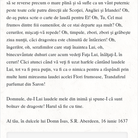
să se reverse precum o mare plină şi să sufle ca un vânt puternic
peste toate cele patru direcţii ale Scoţiei, Angliei şi Irlandei! Oh,
de-aş putea scrie o carte de laudă pentru El! Oh, Tu, Cel mai
frumos dintre fiii oamenilor, de ce stai departe aşa mult? Oh,
cerurilor, mişcaţi-vă repede! Oh, timpule, zbori, zbori şi grăbeşte
ziua nunţii, căci dragostea este chinuită de întârzieri! Oh,
îngerilor, oh, serafimilor care staţi înaintea Lui, oh,
binecuvântate duhuri care acum vedeţi Faţa Lui, înălţaţi-L în
ceruri! Căci atunci când vă veţi fi uzat harfele cântând laudele
Lui, tot va fi prea puţin, va fi ca o nimica pentru a răspândi prin
multe lumi mireasma laudei acelei Flori frumoase, Trandafirul
parfumat din Saron!
Domnule, du-I Lui laudele mele din inimă şi spune-I că sunt
bolnav de dragoste! Harul să fie cu tine.
Al tău, în dulcele lui Domn Isus, S.R. Aberdeen, 16 iunie 1637