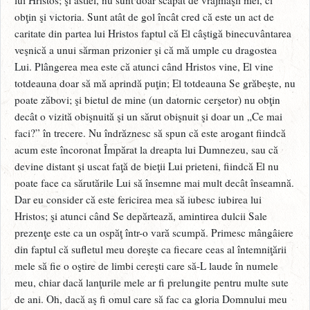
obţin şi victoria. Sunt atât de gol încât cred că este un act de
caritate din partea lui Hristos faptul că El câştigă binecuvântarea
veşnică a unui sărman prizonier şi că mă umple cu dragostea
Lui. Plângerea mea este că atunci când Hristos vine, El vine
totdeauna doar să mă aprindă puţin; El totdeauna Se grăbeşte, nu
poate zăbovi; şi bietul de mine (un datornic cerşetor) nu obţin
decât o vizită obişnuită şi un sărut obişnuit şi doar un „Ce mai
faci?” în trecere. Nu îndrăznesc să spun că este arogant fiindcă
acum este încoronat Împărat la dreapta lui Dumnezeu, sau că
devine distant şi uscat faţă de bieţii Lui prieteni, fiindcă El nu
poate face ca sărutările Lui să însemne mai mult decât înseamnă.
Dar eu consider că este fericirea mea să iubesc iubirea lui
Hristos; şi atunci când Se depărtează, amintirea dulcii Sale
prezenţe este ca un ospăţ într-o vară scumpă. Primesc mângâiere
din faptul că sufletul meu doreşte ca fiecare ceas al întemniţării
mele să fie o oştire de limbi cereşti care să-L laude în numele
meu, chiar dacă lanţurile mele ar fi prelungite pentru multe sute
de ani. Oh, dacă aş fi omul care să fac ca gloria Domnului meu