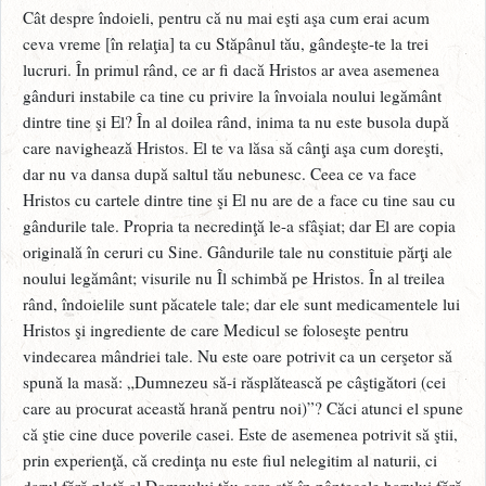
Cât despre îndoieli, pentru că nu mai eşti aşa cum erai acum
ceva vreme [în relaţia] ta cu Stăpânul tău, gândeşte-te la trei
lucruri. În primul rând, ce ar fi dacă Hristos ar avea asemenea
gânduri instabile ca tine cu privire la învoiala noului legământ
dintre tine şi El? În al doilea rând, inima ta nu este busola după
care navighează Hristos. El te va lăsa să cânţi aşa cum doreşti,
dar nu va dansa după saltul tău nebunesc. Ceea ce va face
Hristos cu cartele dintre tine şi El nu are de a face cu tine sau cu
gândurile tale. Propria ta necredinţă le-a sfâşiat; dar El are copia
originală în ceruri cu Sine. Gândurile tale nu constituie părţi ale
noului legământ; visurile nu Îl schimbă pe Hristos. În al treilea
rând, îndoielile sunt păcatele tale; dar ele sunt medicamentele lui
Hristos şi ingrediente de care Medicul se foloseşte pentru
vindecarea mândriei tale. Nu este oare potrivit ca un cerşetor să
spună la masă: „Dumnezeu să-i răsplătească pe câştigători (cei
care au procurat această hrană pentru noi)”? Căci atunci el spune
că ştie cine duce poverile casei. Este de asemenea potrivit să ştii,
prin experienţă, că credinţa nu este fiul nelegitim al naturii, ci
darul fără plată al Domnului tău care stă în pântecele harului fără