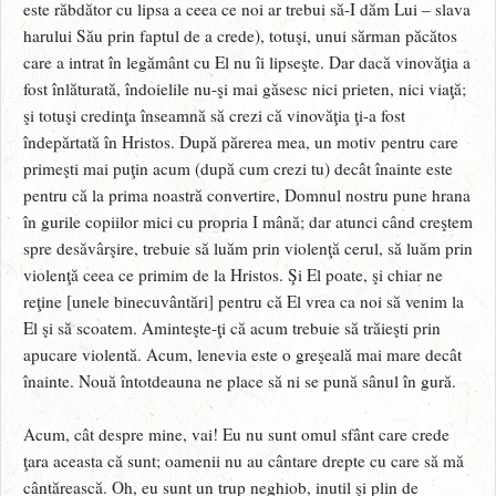
este răbdător cu lipsa a ceea ce noi ar trebui să-I dăm Lui – slava
harului Său prin faptul de a crede), totuşi, unui sărman păcătos
care a intrat în legământ cu El nu îi lipseşte. Dar dacă vinovăţia a
fost înlăturată, îndoielile nu-şi mai găsesc nici prieten, nici viaţă;
şi totuşi credinţa înseamnă să crezi că vinovăţia ţi-a fost
îndepărtată în Hristos. După părerea mea, un motiv pentru care
primeşti mai puţin acum (după cum crezi tu) decât înainte este
pentru că la prima noastră convertire, Domnul nostru pune hrana
în gurile copiilor mici cu propria I mână; dar atunci când creştem
spre desăvârşire, trebuie să luăm prin violenţă cerul, să luăm prin
violenţă ceea ce primim de la Hristos. Şi El poate, şi chiar ne
reţine [unele binecuvântări] pentru că El vrea ca noi să venim la
El şi să scoatem. Aminteşte-ţi că acum trebuie să trăieşti prin
apucare violentă. Acum, lenevia este o greşeală mai mare decât
înainte. Nouă întotdeauna ne place să ni se pună sânul în gură.
Acum, cât despre mine, vai! Eu nu sunt omul sfânt care crede
ţara aceasta că sunt; oamenii nu au cântare drepte cu care să mă
cântărească. Oh, eu sunt un trup neghiob, inutil şi plin de