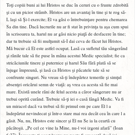
Toţi copiii buni ai lui Hristos se duc în ceruri cu o frunte zdrobită
şi cu un picior strâmb. Hristos are un avantaj în tine şi te rog să-
L laşi să Şi-l exercite; El va găsi o întrebuinţare pentru chemarea
Sa din tine. Dacă lucrurile nu ar fi stat în privinţa ta aşa cum spui
în scrisoarea ta, harul nu ar găsi nicio piaţă de desfacere în tine;
dar tu trebuie să fii mulţumit să-I dai ceva de făcut lui Hristos.
Mă bucur că El este astfel ocupat. Lasă ca sufletul tău sângerând
şi rănile tale să fie puse în mâna acestui Medic specialist; fie ca
stricăciunile tinere şi puternice şi harul Său fără plată să se
înjuge împreună, şi lasă ca Hristos şi păcatele tale să se
confrunte singuri. Nu vreau să-ţi îndepărtez temerile şi simţul
absenţei oricărui semn de viaţă: aş vrea ca acesta să fie mai
mare. Există unele răni de felul acesta a căror sângerare nu ar
trebui oprită curând. Trebuie să-ţi iei o casă lângă Medic. Va fi
un miracol dacă va trebui să fii primul om pe care El l a
îndepărtat nevindecat şi într-o stare mai rea decât cea în care l a
găsit. Nu, nu, Hristos este sincer şi El nu Se ia la ceartă cu
păcătoşii. „Pe cel ce vine la Mine, nu-l voi izgoni afară” (Ioan
6:37). Însuşeşte-ţi acest lucru; nu poate fi aroganţă dacă iei