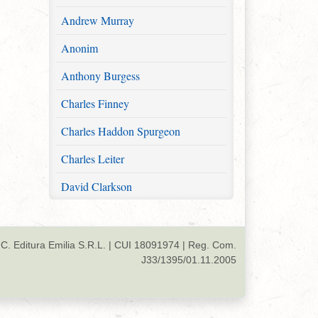
Andrew Murray
Anonim
Anthony Burgess
Charles Finney
Charles Haddon Spurgeon
Charles Leiter
David Clarkson
David M. M'Intyre
Diverși
C. Editura Emilia S.R.L. | CUI 18091974 | Reg. Com.
J33/1395/01.11.2005
Donald S. Whitney
Erich Sauer