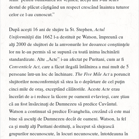
destul de plăcut câştigând un respect crescând înaintea tuturor
celor ce l-au cunoscut.”
După aceşti 16 ani de slujire la St. Stephen,
Actul
Uniformităţii
din 1662 l-a destituit pe Watson, împreună cu
alţi 2000 de slujitori de la amvonurile lor deoarece conştiinţele
lor nu le-au permis să se supună cu toată inima închinării
standardizate. Alte „Acte” i-au afectat pe Puritani, cum ar fi
Conventicle Act
, care a făcut ilegală întâlnirea a mai mult de 5
persoane într-un loc de închinare.
The Five Mile Act
a poruncit
slujitorilor nonconformişti să stea la o depărtare de cel puţin
cinci mile de oraş, exceptând călătoriile. Aceste
Acte
erau
încerări de a-i reduce la tăcere pe oamenii evlavioşi, care ştiau
că au fost însărcinaţi de Dumnezeu să predice Cuvântul.
Watson a continuat să predice Evanghelia, crezând că este mai
bine să asculţi de Dumnezeu decât de oameni. Watson, la fel
ca şi mulţi alţi Puritani destituiţi, a început să slujească
grupurilor necunoscute, în locuri necunoscute, întotdeauna în