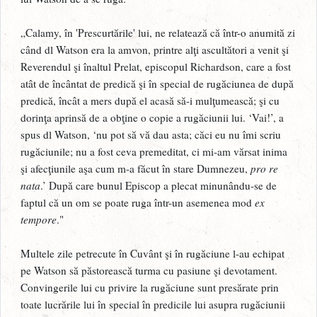
„Calamy, în 'Prescurtările' lui, ne relatează că într-o anumită zi
când dl Watson era la amvon, printre alţi ascultători a venit şi
Reverendul şi înaltul Prelat, episcopul Richardson, care a fost
atât de încântat de predică şi în special de rugăciunea de după
predică, încât a mers după el acasă să-i mulţumească; şi cu
dorinţa aprinsă de a obţine o copie a rugăciunii lui. ‘Vai!’, a
spus dl Watson, ‘nu pot să vă dau asta; căci eu nu îmi scriu
rugăciunile; nu a fost ceva premeditat, ci mi-am vărsat inima
şi afecţiunile aşa cum m-a făcut în stare Dumnezeu,
pro re
nata
.’ După care bunul Episcop a plecat minunându-se de
faptul că un om se poate ruga într-un asemenea mod
ex
tempore
."
Multele zile petrecute în Cuvânt şi în rugăciune l-au echipat
pe Watson să păstorească turma cu pasiune şi devotament.
Convingerile lui cu privire la rugăciune sunt presărate prin
toate lucrările lui în special în predicile lui asupra rugăciunii