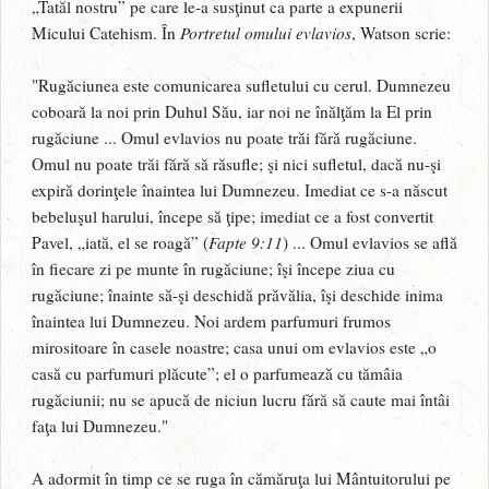
„Tatăl nostru” pe care le-a susţinut ca parte a expunerii
Micului Catehism. În
Portretul omului evlavios
, Watson scrie:
"Rugăciunea este comunicarea sufletului cu cerul. Dumnezeu
coboară la noi prin Duhul Său, iar noi ne înălţăm la El prin
rugăciune ... Omul evlavios nu poate trăi fără rugăciune.
Omul nu poate trăi fără să răsufle; şi nici sufletul, dacă nu-şi
expiră dorinţele înaintea lui Dumnezeu. Imediat ce s-a născut
bebeluşul harului, începe să ţipe; imediat ce a fost convertit
Pavel, „iată, el se roagă” (
Fapte 9:11
) ... Omul evlavios se află
în fiecare zi pe munte în rugăciune; îşi începe ziua cu
rugăciune; înainte să-şi deschidă prăvălia, îşi deschide inima
înaintea lui Dumnezeu. Noi ardem parfumuri frumos
mirositoare în casele noastre; casa unui om evlavios este „o
casă cu parfumuri plăcute”; el o parfumează cu tămâia
rugăciunii; nu se apucă de niciun lucru fără să caute mai întâi
faţa lui Dumnezeu."
A adormit în timp ce se ruga în cămăruţa lui Mântuitorului pe