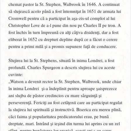
chemat pastor la St. Stephen, Walbrook în 1646. A continuat
să slujească acolo până a fost întemniţat în 1651 de armata lui
Cromwell pentru că a participat în aşa-zis-ul complot al lui
Christopher Love de a-l pune din nou pe Charles II pe tron. A
fost închis în turn împreună cu alţi câţiva disidenţi, dar a fost
eliberat în 1652 cu drepturi depline după ce a făcut o cerere
pentru a primi milă şi a promis supunere faţă de conducere.
Slujirea lui la St. Stephens, situată în inima Londrei, a fost
profundă. Charles Spurgeon a descris slujirea lui cu aceste
cuvinte:
„Watson a devenit rector la St. Stephen, Walbrook, unde chiar
în inima Londrei şi-a îndeplinit pentru aproape şaisprezece
ani slujba de păstor credincios cu mare sârguinţă şi
perseverenţă. Fericiţi au fost cetăţenii care au participat regulat
la slujirea lui spirituală şi instructivă. Biserica era mereu plină,
căci faima şi popularitatea predicatorului erau, pe bună
dreptate, mari. Intrând şi ieşind din turma lui aprins cu un zel
sfânt pentru bunăstarea lor veşnică, aceşti ani s-au scurs