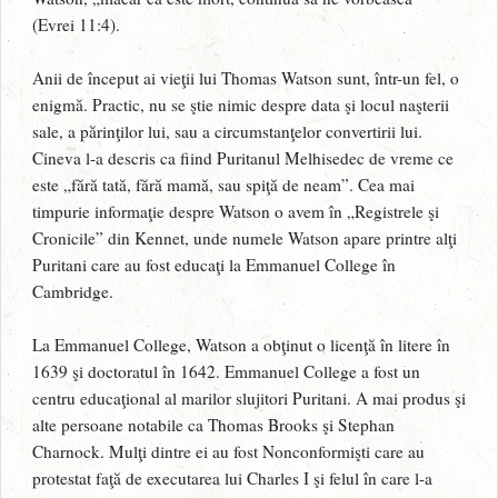
(Evrei 11:4).
Anii de început ai vieţii lui Thomas Watson sunt, într-un fel, o
enigmă. Practic, nu se ştie nimic despre data şi locul naşterii
sale, a părinţilor lui, sau a circumstanţelor convertirii lui.
Cineva l-a descris ca fiind Puritanul Melhisedec de vreme ce
este „fără tată, fără mamă, sau spiţă de neam”. Cea mai
timpurie informaţie despre Watson o avem în „Registrele şi
Cronicile” din Kennet, unde numele Watson apare printre alţi
Puritani care au fost educaţi la Emmanuel College în
Cambridge.
La Emmanuel College, Watson a obţinut o licenţă în litere în
1639 şi doctoratul în 1642. Emmanuel College a fost un
centru educaţional al marilor slujitori Puritani. A mai produs şi
alte persoane notabile ca Thomas Brooks şi Stephan
Charnock. Mulţi dintre ei au fost Nonconformişti care au
protestat faţă de executarea lui Charles I şi felul în care l-a