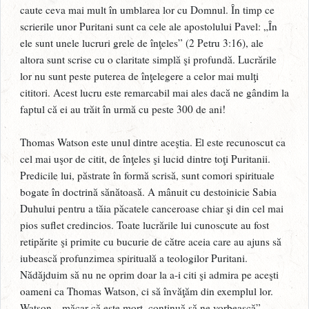
caute ceva mai mult în umblarea lor cu Domnul. În timp ce
scrierile unor Puritani sunt ca cele ale apostolului Pavel: „În
ele sunt unele lucruri grele de înţeles” (2 Petru 3:16), ale
altora sunt scrise cu o claritate simplă şi profundă. Lucrările
lor nu sunt peste puterea de înţelegere a celor mai mulţi
cititori. Acest lucru este remarcabil mai ales dacă ne gândim la
faptul că ei au trăit în urmă cu peste 300 de ani!
Thomas Watson este unul dintre aceştia. El este recunoscut ca
cel mai uşor de citit, de înţeles şi lucid dintre toţi Puritanii.
Predicile lui, păstrate în formă scrisă, sunt comori spirituale
bogate în doctrină sănătoasă. A mânuit cu destoinicie Sabia
Duhului pentru a tăia păcatele canceroase chiar şi din cel mai
pios suflet credincios. Toate lucrările lui cunoscute au fost
retipărite şi primite cu bucurie de către aceia care au ajuns să
iubească profunzimea spirituală a teologilor Puritani.
Nădăjduim să nu ne oprim doar la a-i citi şi admira pe aceşti
oameni ca Thomas Watson, ci să învăţăm din exemplul lor.
Watson, „măcar că este mort, continuă să ne vorbească”