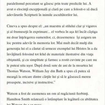
paralelismul percutant se găsesc prin toate predicile lui. A
avut o elocinţă excepţională şi clară pe care a folosit-o să ducă
adevărurile Scripturii în inimile ascultătorilor lui.
Cineva a spus despre el: „un maestru al stilului clar şi viguros
şi al frumuseţii în exprimare... el vorbea în aşa fel încât câştiga
nu doar înţelegerea oamenilor, ci, deasemenea îşi asigura un
loc pentru adevăr în memoria lor. Mai mult decât mulţi din
generaţia lui el a căutat să urmeze exemplul lui Hristos în a da
învăţătură folosind tot felul de materiale ilustrative din viaţa
obişnuită, şi cu simplitate şi farmec a rostit cuvinte pe care nu
le puteai uita uşor. După două sute de ani de la moartea lui
Thomas Watson, William Jay din Bath a spus că putea să
meargă la oricare dintre cărţile lui şi să le găsească mereu
proaspete, incisive şi instructive.”
Watson a fost de asemenea un om al rugăciunii fierbinţi.
Hamilton Smith relatează o întâmplare în legătură cu abilitatea
lui Watson de a se ruga: