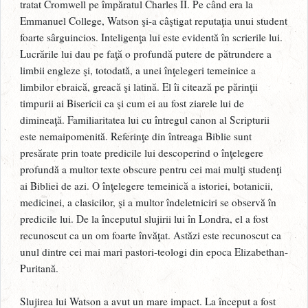
tratat Cromwell pe împăratul Charles II. Pe când era la
Emmanuel College, Watson şi-a câştigat reputaţia unui student
foarte sârguincios. Inteligenţa lui este evidentă în scrierile lui.
Lucrările lui dau pe faţă o profundă putere de pătrundere a
limbii engleze şi, totodată, a unei înţelegeri temeinice a
limbilor ebraică, greacă şi latină. El îi citează pe părinţii
timpurii ai Bisericii ca şi cum ei au fost ziarele lui de
dimineaţă. Familiaritatea lui cu întregul canon al Scripturii
este nemaipomenită. Referinţe din întreaga Biblie sunt
presărate prin toate predicile lui descoperind o înţelegere
profundă a multor texte obscure pentru cei mai mulţi studenţi
ai Bibliei de azi. O înţelegere temeinică a istoriei, botanicii,
medicinei, a clasicilor, şi a multor îndeletniciri se observă în
predicile lui. De la începutul slujirii lui în Londra, el a fost
recunoscut ca un om foarte învăţat. Astăzi este recunoscut ca
unul dintre cei mai mari pastori-teologi din epoca Elizabethan-
Puritană.
Slujirea lui Watson a avut un mare impact. La început a fost