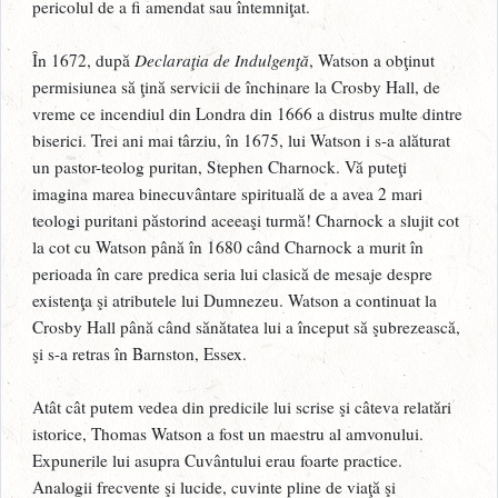
pericolul de a fi amendat sau întemniţat.
În 1672, după
Declaraţia de Indulgenţă
, Watson a obţinut
permisiunea să ţină servicii de închinare la Crosby Hall, de
vreme ce incendiul din Londra din 1666 a distrus multe dintre
biserici. Trei ani mai târziu, în 1675, lui Watson i s-a alăturat
un pastor-teolog puritan, Stephen Charnock. Vă puteţi
imagina marea binecuvântare spirituală de a avea 2 mari
teologi puritani păstorind aceeaşi turmă! Charnock a slujit cot
la cot cu Watson până în 1680 când Charnock a murit în
perioada în care predica seria lui clasică de mesaje despre
existenţa şi atributele lui Dumnezeu. Watson a continuat la
Crosby Hall până când sănătatea lui a început să şubrezească,
şi s-a retras în Barnston, Essex.
Atât cât putem vedea din predicile lui scrise şi câteva relatări
istorice, Thomas Watson a fost un maestru al amvonului.
Expunerile lui asupra Cuvântului erau foarte practice.
Analogii frecvente şi lucide, cuvinte pline de viaţă şi