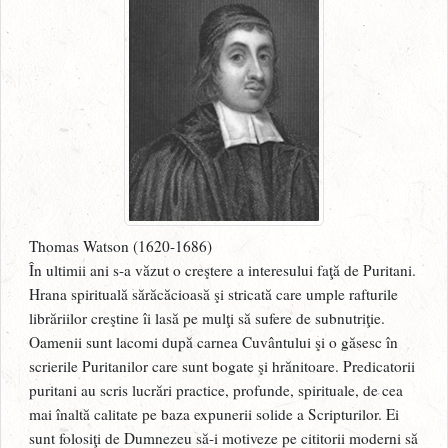
Thomas Watson (1620-1686)
În ultimii ani s-a văzut o creştere a interesului faţă de Puritani.
Hrana spirituală sărăcăcioasă şi stricată care umple rafturile
librăriilor creştine îi lasă pe mulţi să sufere de subnutriţie.
Oamenii sunt lacomi după carnea Cuvântului şi o găsesc în
scrierile Puritanilor care sunt bogate şi hrănitoare. Predicatorii
puritani au scris lucrări practice, profunde, spirituale, de cea
mai înaltă calitate pe baza expunerii solide a Scripturilor. Ei
sunt folosiţi de Dumnezeu să-i motiveze pe cititorii moderni să