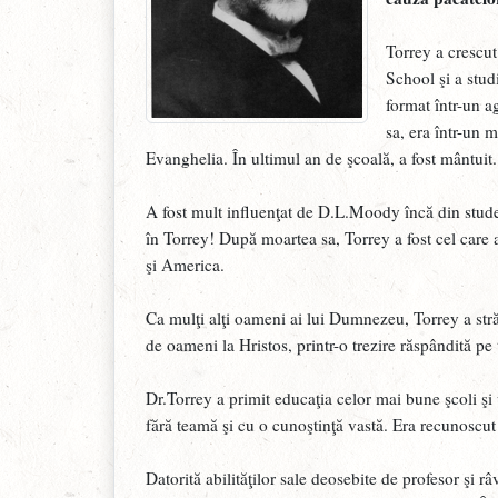
Torrey a crescut 
School şi a studi
format într-un ag
sa, era într-un 
Evanghelia. În ultimul an de şcoală, a fost mântuit.
A fost mult influenţat de D.L.Moody încă din stude
în Torrey! După moartea sa, Torrey a fost cel care
şi America.
Ca mulţi alţi oameni ai lui Dumnezeu, Torrey a stră
de oameni la Hristos, printr-o trezire răspândită pe 
Dr.Torrey a primit educaţia celor mai bune şcoli şi u
fără teamă şi cu o cunoştinţă vastă. Era recunoscut 
Datorită abilităţilor sale deosebite de profesor şi 