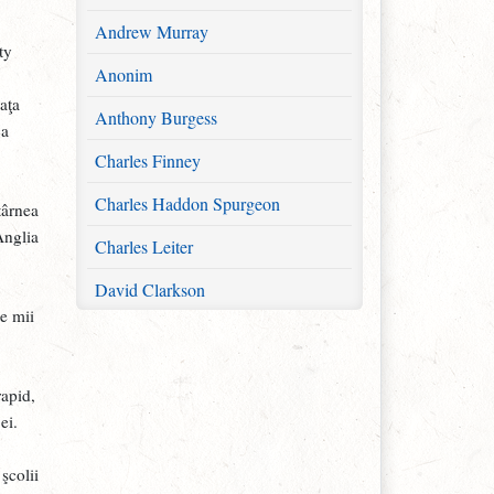
Andrew Murray
ty
Anonim
iaţa
Anthony Burgess
ca
Charles Finney
Charles Haddon Spurgeon
târnea
Anglia
Charles Leiter
David Clarkson
de mii
David M. M'Intyre
Diverși
rapid,
Donald S. Whitney
ei.
Erich Sauer
şcolii