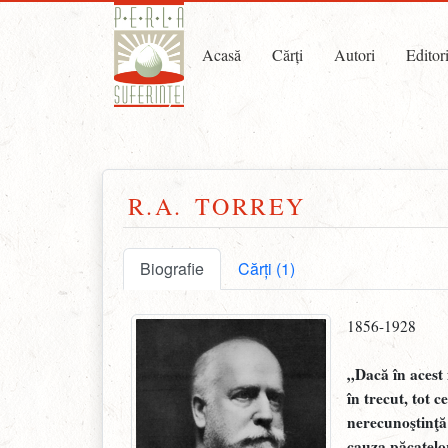
Acasă
Cărți
Autori
Editor
R.A. TORREY
Biografie
Cărți (1)
1856-1928
„Dacă în acest 
în trecut, tot c
nerecunoştinţă
cauza păcatelor