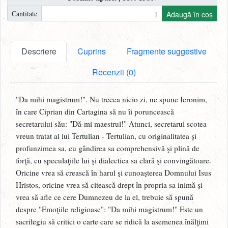
Cantitate
Adaugă în coș
Descriere
Cuprins
Fragmente suggestive
Recenzii (0)
"Da mihi magistrum!". Nu trecea nicio zi, ne spune Ieronim,
în care Ciprian din Cartagina să nu îi poruncească
secretarului său: "Dă-mi maestrul!" Atunci, secretarul scotea
vreun tratat al lui Tertulian - Tertulian, cu originalitatea şi
profunzimea sa, cu gândirea sa comprehensivă şi plină de
forţă, cu speculaţiile lui şi dialectica sa clară şi convingătoare.
Oricine vrea să crească în harul şi cunoaşterea Domnului Isus
Hristos, oricine vrea să citească drept în propria sa inimă şi
vrea să afle ce cere Dumnezeu de la el, trebuie să spună
despre "Emoţiile religioase": "Da mihi magistrum!" Este un
sacrilegiu să critici o carte care se ridică la asemenea înălţimi