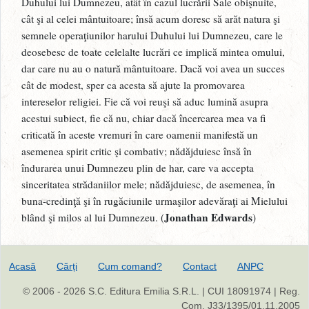
Duhului lui Dumnezeu, atât în cazul lucrării Sale obişnuite,
cât şi al celei mântuitoare; însă acum doresc să arăt natura şi
semnele operaţiunilor harului Duhului lui Dumnezeu, care le
deosebesc de toate celelalte lucrări ce implică mintea omului,
dar care nu au o natură mântuitoare. Dacă voi avea un succes
cât de modest, sper ca acesta să ajute la promovarea
intereselor religiei. Fie că voi reuşi să aduc lumină asupra
acestui subiect, fie că nu, chiar dacă încercarea mea va fi
criticată în aceste vremuri în care oamenii manifestă un
asemenea spirit critic şi combativ; nădăjduiesc însă în
îndurarea unui Dumnezeu plin de har, care va accepta
sinceritatea strădaniilor mele; nădăjduiesc, de asemenea, în
buna-credinţă şi în rugăciunile urmaşilor adevăraţi ai Mielului
Jonathan Edwards
blând şi milos al lui Dumnezeu. (
)
Acasă
Cărți
Cum comand?
Contact
ANPC
© 2006 - 2026 S.C. Editura Emilia S.R.L. | CUI 18091974 | Reg.
Com. J33/1395/01.11.2005