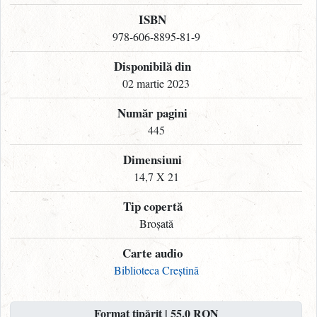
ISBN
978-606-8895-81-9
Disponibilă din
02 martie 2023
Număr pagini
445
Dimensiuni
14,7 X 21
Tip copertă
Broșată
Carte audio
Biblioteca Creștină
Format tipărit | 55.0 RON