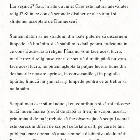
Lui veşnică? Sau, în alte cuvinte: Care este natura adevăratei
religii? Si în ce constă semnele distinctive ale virtuţii şi
sfinţeniei acceptate de Dumnezeu?
Suntem datori să ne străduim din toate puterile să discernem
limpede, să hotărâm şi să stabilim o dată pentru totdeauna în
ce constă adevărata religie. Până nu vom face acest lucru,
marile treziri religioase vor fi de scurtă durată; până nu vom
face acest lucru, ne putem aştepta la puţine lucruri bune din
dezbaterile noastre aprinse, în conversaţiile şi în paginile
tipărite, fiindcă nu ştim clar şi limpede pentru ce ar trebui să
ne luptăm.
Scopul meu este să-mi aduc şi eu contribuţia şi să-mi folosesc
toată îndemânarea (oricât de slabă ar fi ea) în scopul acesta,
prin tratatul de faţă; trebuie să fac observaţia că scopul actual
este oarecum diferit de scopul celorlalte cărţi pe care le am
publicat, care doreau să arate semnele distinctive ale lucrării