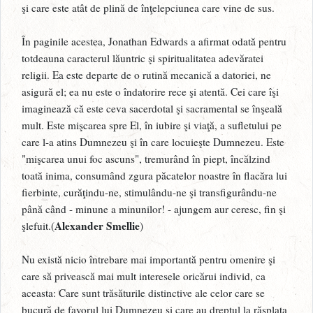
şi care este atât de plină de înţelepciunea care vine de sus.
În paginile acestea, Jonathan Edwards a afirmat odată pentru
totdeauna caracterul lăuntric şi spiritualitatea adevăratei
religii. Ea este departe de o rutină mecanică a datoriei, ne
asigură el; ea nu este o îndatorire rece şi atentă. Cei care îşi
imaginează că este ceva sacerdotal şi sacramental se înşeală
mult. Este mişcarea spre El, în iubire şi viaţă, a sufletului pe
care l-a atins Dumnezeu şi în care locuieşte Dumnezeu. Este
"mişcarea unui foc ascuns", tremurând în piept, încălzind
toată inima, consumând zgura păcatelor noastre în flacăra lui
fierbinte, curăţindu-ne, stimulându-ne şi transfigurându-ne
până când - minune a minunilor! - ajungem aur ceresc, fin şi
Alexander Smellie
şlefuit.(
)
Nu există nicio întrebare mai importantă pentru omenire şi
care să privească mai mult interesele oricărui individ, ca
aceasta: Care sunt trăsăturile distinctive ale celor care se
bucură de favorul lui Dumnezeu şi care au dreptul la răsplata