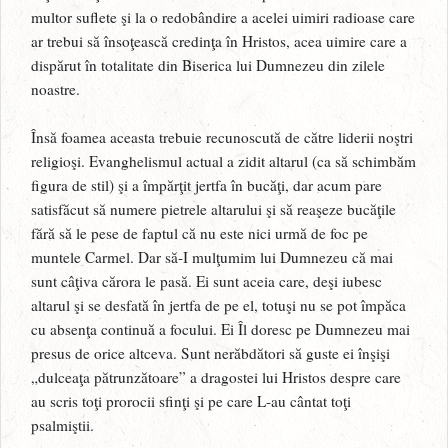
multor suflete şi la o redobândire a acelei uimiri radioase care
ar trebui să însoţească credinţa în Hristos, acea uimire care a
dispărut în totalitate din Biserica lui Dumnezeu din zilele
noastre.
Însă foamea aceasta trebuie recunoscută de către liderii noştri
religioşi. Evanghelismul actual a zidit altarul (ca să schimbăm
figura de stil) şi a împărţit jertfa în bucăţi, dar acum pare
satisfăcut să numere pietrele altarului şi să reaşeze bucăţile
fără să le pese de faptul că nu este nici urmă de foc pe
muntele Carmel. Dar să-I mulţumim lui Dumnezeu că mai
sunt câţiva cărora le pasă. Ei sunt aceia care, deşi iubesc
altarul şi se desfată în jertfa de pe el, totuşi nu se pot împăca
cu absenţa continuă a focului. Ei Îl doresc pe Dumnezeu mai
presus de orice altceva. Sunt nerăbdători să guste ei înşişi
„dulceaţa pătrunzătoare” a dragostei lui Hristos despre care
au scris toţi prorocii sfinţi şi pe care L-au cântat toţi
psalmiştii.