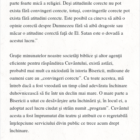
parte foarte mică a religiei. Deşi atitudinile corecte nu pot
exista fără convingeri corecte, totuşi, convingerile corecte pot
exista fără atitudini corecte. Este posibil ca cineva să aibă o
opinie corectă despre Dumnezeu fără să aibă dragoste sau
măcar o atitudine corectă faţă de El. Satan este o dovadă a
acestui lucru.”
Graţie minunatelor noastre societăţi biblice şi altor agenţii
eficiente pentru răspândirea Cuvântului, există astăzi,
probabil mai mult ca niciodată în istoria Bisericii, milioane de
oameni care au „convingeri corecte”. Cu toate acestea, mă
întreb dacă a fost vreodată un timp când adevărata închinare
duhovnicească să fie într un declin mai mare. O mare parte a
Bisericii a uitat cu desăvârşire arta închinării şi, în locul ei, a
adoptat acel lucru ciudat şi străin numit „program”. Cuvântul
acesta a fost împrumutat din teatru şi atribuit cu o regretabilă
înţelepciune serviciului divin public ce trece acum drept
închinare.