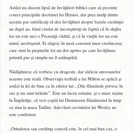
Astăzi nu ducem lipsă de învăţători biblici care să prezinte
corect principiile doctrinei lui Hristos, dar prea mulţi dintre
aceştia par satisfăcuţi să dea învăţături despre bazele credinţei
an după an, fiind ciudat de inconştienţi de faptul că în slujba
lor nu este nici o Prezenţă vădită, şi că în vieţile lor nu este
nimic neobişnuit. Ei slujesc în mod constant unor credincioşi
care simt în piepturile lor un dor aprins pe care învăţătura
primită pur şi simplu nu îl astâmpără.
Nădăjduiesc că vorbesc cu dragoste, dar sărăcia amvoanelor
noastre este reală. Observaţia teribilă a lui Milton se aplică şi
astăzi la fel de bine ca în zilelor lui: „Oile flămânde privesc în
sus şi nu sunt hrănite”. Este un lucru solemn, şi o mare ruşine
în Împărăţie, să vezi copiii lui Dumnezeu flămânzind în timp
ce stau la masa Tatălui. Adevărul cuvintelor lui Wesley ne
este confirmat:
„Ortodoxia sau credinţa corectă este, în cel mai bun caz, o