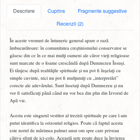
Descriere
Cuprins
Fragmente suggestive
Recenzii (2)
În aceste vremuri de întuneric general apare o rază
îmbucurătoare: în comunitatea creştinismului conservator se
găsesc din ce în ce mai mulţi oameni ale căror vieţi religioase
sunt marcate de o foame crescândă după Dumnezeu Însuşi.
Ei tânjesc după realităţile spirituale şi nu pot fi înşelaţi cu
simple cuvinte, nici nu pot fi mulţumiţi cu „interpretări”
corecte ale adevărului. Sunt însetaţi după Dumnezeu şi nu
vor fi satisfăcuţi până când nu vor bea din plin din Izvorul de
Apă vie.
Acesta este singurul vestitor al trezirii spirituale pe care l-am
putut identifica la orizontul religios. Poate că faptul acesta
este norul de mărimea palmei unui om spre care priveau
câţiva sfinţi de ici-colo. Această sete poate duce la învierea