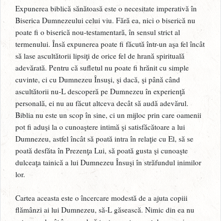
Expunerea biblică sănătoasă este o necesitate imperativă în
Biserica Dumnezeului celui viu. Fără ea, nici o biserică nu
poate fi o biserică nou-testamentară, în sensul strict al
termenului. Însă expunerea poate fi făcută într-un aşa fel încât
să lase ascultătorii lipsiţi de orice fel de hrană spirituală
adevărată. Pentru că sufletul nu poate fi hrănit cu simple
cuvinte, ci cu Dumnezeu Însuşi, şi dacă, şi până când
ascultătorii nu-L descoperă pe Dumnezeu în experienţă
personală, ei nu au făcut altceva decât să audă adevărul.
Biblia nu este un scop în sine, ci un mijloc prin care oamenii
pot fi aduşi la o cunoaştere intimă şi satisfăcătoare a lui
Dumnezeu, astfel încât să poată intra în relaţie cu El, să se
poată desfăta în Prezenţa Lui, să poată gusta şi cunoaşte
dulceaţa tainică a lui Dumnezeu Însuşi în străfundul inimilor
lor.
Cartea aceasta este o încercare modestă de a ajuta copiii
flămânzi ai lui Dumnezeu, să-L găsească. Nimic din ea nu