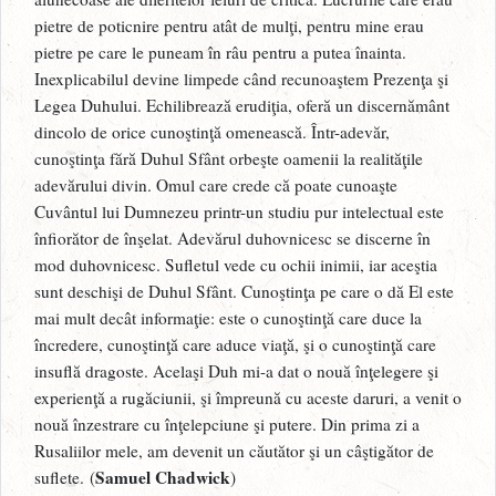
pietre de poticnire pentru atât de mulţi, pentru mine erau
pietre pe care le puneam în râu pentru a putea înainta.
Inexplicabilul devine limpede când recunoaştem Prezenţa şi
Legea Duhului. Echilibrează erudiţia, oferă un discernământ
dincolo de orice cunoştinţă omenească. Într-adevăr,
cunoştinţa fără Duhul Sfânt orbeşte oamenii la realităţile
adevărului divin. Omul care crede că poate cunoaşte
Cuvântul lui Dumnezeu printr-un studiu pur intelectual este
înfiorător de înşelat. Adevărul duhovnicesc se discerne în
mod duhovnicesc. Sufletul vede cu ochii inimii, iar aceştia
sunt deschişi de Duhul Sfânt. Cunoştinţa pe care o dă El este
mai mult decât informaţie: este o cunoştinţă care duce la
încredere, cunoştinţă care aduce viaţă, şi o cunoştinţă care
insuflă dragoste. Acelaşi Duh mi-a dat o nouă înţelegere şi
experienţă a rugăciunii, şi împreună cu aceste daruri, a venit o
nouă înzestrare cu înţelepciune şi putere. Din prima zi a
Rusaliilor mele, am devenit un căutător şi un câştigător de
Samuel Chadwick
suflete. (
)