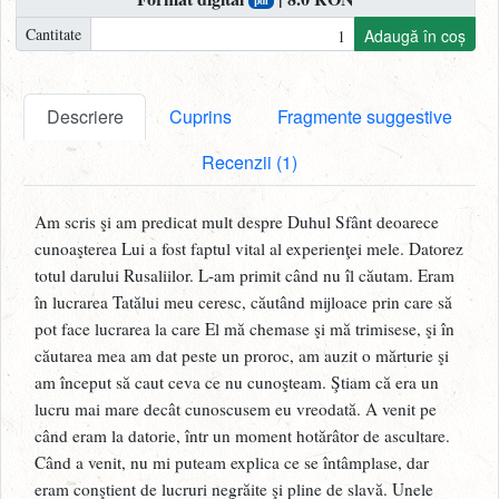
pdf
Cantitate
Adaugă în coș
Descriere
Cuprins
Fragmente suggestive
Recenzii (1)
Am scris şi am predicat mult despre Duhul Sfânt deoarece
cunoaşterea Lui a fost faptul vital al experienţei mele. Datorez
totul darului Rusaliilor. L-am primit când nu îl căutam. Eram
în lucrarea Tatălui meu ceresc, căutând mijloace prin care să
pot face lucrarea la care El mă chemase şi mă trimisese, şi în
căutarea mea am dat peste un proroc, am auzit o mărturie şi
am început să caut ceva ce nu cunoşteam. Ştiam că era un
lucru mai mare decât cunoscusem eu vreodată. A venit pe
când eram la datorie, într un moment hotărâtor de ascultare.
Când a venit, nu mi puteam explica ce se întâmplase, dar
eram conştient de lucruri negrăite şi pline de slavă. Unele