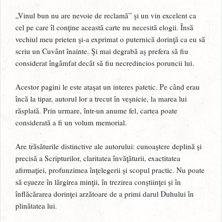
„Vinul bun nu are nevoie de reclamă” şi un vin excelent ca
cel pe care îl conţine această carte nu necesită elogii. Însă
vechiul meu prieten şi-a exprimat o puternică dorinţă ca eu să
scriu un Cuvânt înainte. Şi mai degrabă aş prefera să fiu
considerat îngâmfat decât să fiu necredincios poruncii lui.
Acestor pagini le este ataşat un interes patetic. Pe când erau
încă la tipar, autorul lor a trecut în veşnicie, la marea lui
răsplată. Prin urmare, într-un anume fel, cartea poate
considerată a fi un volum memorial.
Are trăsăturile distinctive ale autorului: cunoaştere deplină şi
precisă a Scripturilor, claritatea învăţăturii, exactitatea
afirmaţiei, profunzimea înţelegerii şi scopul practic. Nu poate
să eşueze în lărgirea minţii, în trezirea conştiinţei şi în
înflăcărarea dorinţei arzătoare de a primi darul Duhului în
plinătatea lui.