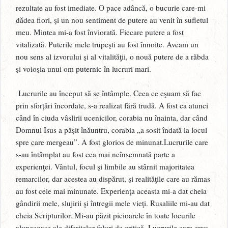
rezultate au fost imediate. O pace adâncă, o bucurie care-mi
dădea fiori, şi un nou sentiment de putere au venit în sufletul
meu. Mintea mi-a fost înviorată. Fiecare putere a fost
vitalizată. Puterile mele trupeşti au fost înnoite. Aveam un
nou sens al izvorului şi al vitalităţii, o nouă putere de a răbda
şi voioşia unui om puternic în lucruri mari.
Lucrurile au început să se întâmple. Ceea ce eşuam să fac
prin sforţări încordate, s-a realizat fără trudă. A fost ca atunci
când în ciuda vâslirii ucenicilor, corabia nu înainta, dar când
Domnul Isus a păşit înăuntru, corabia „a sosit îndată la locul
spre care mergeau”. A fost glorios de minunat.Lucrurile care
s-au întâmplat au fost cea mai neînsemnată parte a
experienţei. Vântul, focul şi limbile au stârnit majoritatea
remarcilor, dar acestea au dispărut, şi realităţile care au rămas
au fost cele mai minunate. Experienţa aceasta mi-a dat cheia
gândirii mele, slujirii şi întregii mele vieţi. Rusaliile mi-au dat
cheia Scripturilor. Mi-au păzit picioarele în toate locurile
alunecoase ale diferitelor feluri de critică. Lucrurile care erau