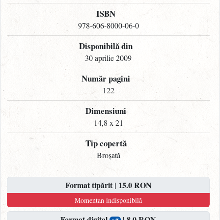
ISBN
978-606-8000-06-0
Disponibilă din
30 aprilie 2009
Număr pagini
122
Dimensiuni
14,8 x 21
Tip copertă
Broșată
Format tipărit | 15.0 RON
Momentan indisponibilă
Format digital
| 8.0 RON