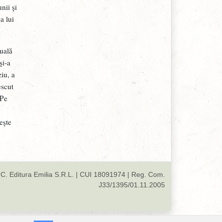
nii şi
a lui
tuală
şi-a
iu, a
escut
 Pe
recenzii
0
Har din abundenţă...
eşte
John Bunyan
22.0 RON
15.0 RON
C. Editura Emilia S.R.L. | CUI 18091974 | Reg. Com.
J33/1395/01.11.2005