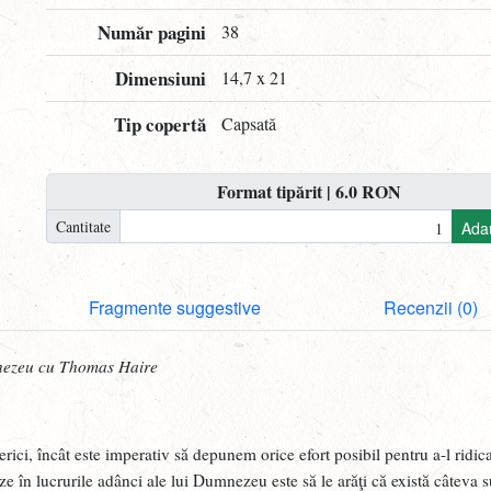
Număr pagini
38
Dimensiuni
14,7 x 21
Tip copertă
Capsată
Format tipărit | 6.0 RON
Cantitate
Ada
Fragmente suggestive
Recenzii (0)
mnezeu cu Thomas Haire
serici, încât este imperativ să depunem orice efort posibil pentru a-l ridica
ze în lucrurile adânci ale lui Dumnezeu este să le arăţi că există câteva s