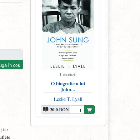
ugă în coș
recenzii
1
O biografie a lui
John...
Leslie T. Lyall
30.0 RON
; iar
uflete