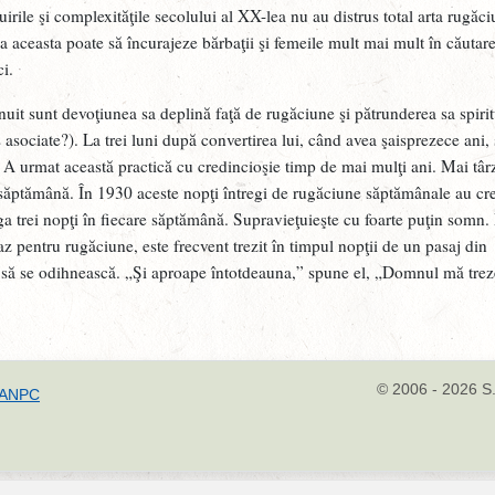
uirile şi complexităţile secolului al XX-lea nu au distrus total arta rugăciu
rea aceasta poate să încurajeze bărbaţii şi femeile mult mai mult în căutare
i.
uit sunt devoţiunea sa deplină faţă de rugăciune şi pătrunderea sa spiri
asociate?). La trei luni după convertirea lui, când avea şaisprezece ani, 
. A urmat această practică cu credincioşie timp de mai mulţi ani. Mai târz
 săptămână. În 1930 aceste nopţi întregi de rugăciune săptămânale au cr
ruga trei nopţi în fiecare săptămână. Supravieţuieşte cu foarte puţin somn.
az pentru rugăciune, este frecvent trezit în timpul nopţii de un pasaj din
ă să se odihnească. „Şi aproape întotdeauna,” spune el, „Domnul mă trez
© 2006 - 2026 S.
ANPC