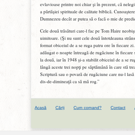
evlavioase printre noi chiar şi în prezent, că nelegi
a părtăşiei spirituale de calitate biblică. Cunoaşte
Dumnezeu decât ar putea să o facă o mie de predic
Cele două trăsături care-l fac pe Tom Haire neobişn
uimitoare. (Şi nu sunt cele două întotdeauna strâns 
format obiceiul de a se ruga patru ore în fiecare zi
adăugat o noapte întreagă de rugăciune în fiecare
la două, iar în 1948 şi-a stabilit obiceiul de a se 
lângă aceste trei nopţi pe săptămână în care stă tre
Scriptură sau o povară de rugăciune care nu-l las
dis-de-dimineaţă ca să mă rog.”
Acasă
Cărți
Cum comand?
Contact