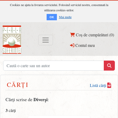
Cookies ne ajuta la livrarea serviciului. Folosind serviciul nostru, consemnati la
utilizarea cookies-urilor.
Mai multe
OK
Coș de cumpărături (0)
Contul meu
CĂRȚI
Listă cărți
Diverși
Cărți scrise de
:
3
cărți