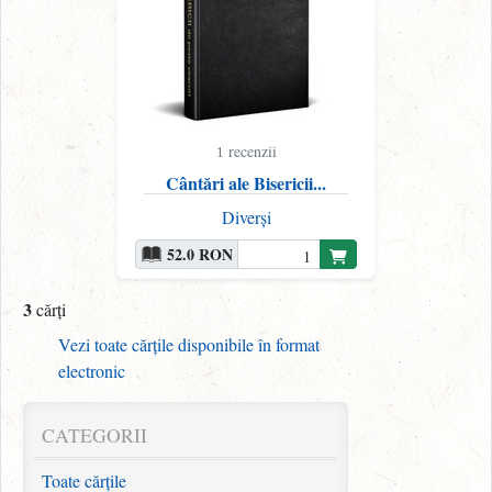
recenzii
1
Cântări ale Bisericii...
Diverși
52.0 RON
3
cărți
Vezi toate cărțile disponibile în format
electronic
CATEGORII
Toate cărțile