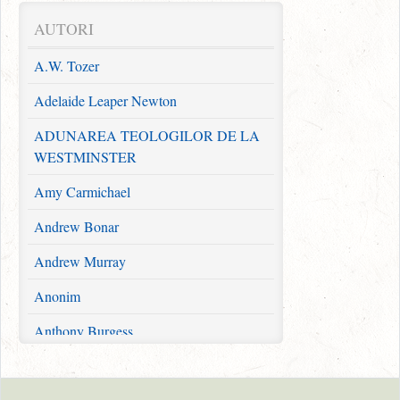
Broşuri
AUTORI
Redescoperirea Evangheliei
A.W. Tozer
Zidește pe Stâncă
Adelaide Leaper Newton
Broșuri evanghelistice
ADUNAREA TEOLOGILOR DE LA
Pachete
WESTMINSTER
Comori puritane pentru astăzi
Amy Carmichael
Andrew Bonar
Andrew Murray
Anonim
Anthony Burgess
Charles Finney