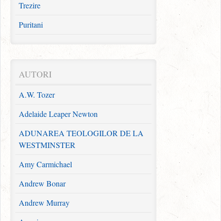
Trezire
Puritani
Familie
Broşuri
AUTORI
Redescoperirea Evangheliei
A.W. Tozer
Zidește pe Stâncă
Adelaide Leaper Newton
Broșuri evanghelistice
ADUNAREA TEOLOGILOR DE LA
Pachete
WESTMINSTER
Comori puritane pentru astăzi
Amy Carmichael
Andrew Bonar
Andrew Murray