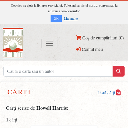
Cookies ne ajuta la livrarea serviciului. Folosind serviciul nostru, consemnati la
utilizarea cookies-urilor.
Mai multe
OK
Coș de cumpărături (0)
Contul meu
CĂRȚI
Listă cărți
Howell Harris
Cărți scrise de
:
1
cărți