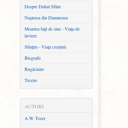
Despre Duhul Sfânt
Naşterea din Dumnezeu
Moartea faţă de sine - Viaţa de
înviere
Sfinţire - Viaţa creştină
Biografii
Rugăciune
Trezire
Puritani
Familie
AUTORI
Broşuri
A.W. Tozer
Redescoperirea Evangheliei