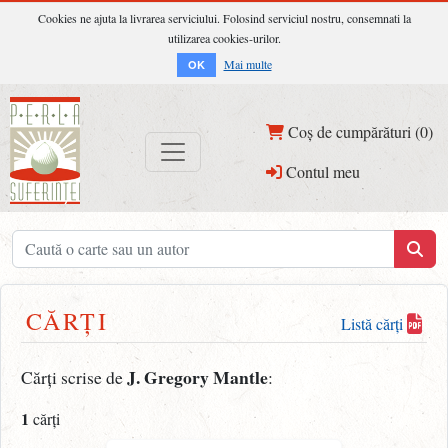
Cookies ne ajuta la livrarea serviciului. Folosind serviciul nostru, consemnati la
utilizarea cookies-urilor.
Mai multe
OK
Coș de cumpărături (0)
Contul meu
CĂRȚI
Listă cărți
J. Gregory Mantle
Cărți scrise de
:
1
cărți