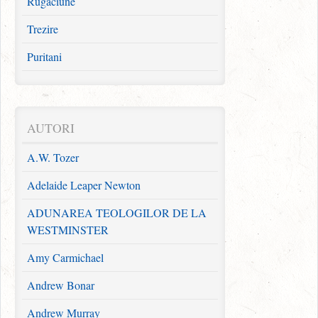
Rugăciune
Trezire
Puritani
Familie
Broşuri
AUTORI
Redescoperirea Evangheliei
A.W. Tozer
Zidește pe Stâncă
Adelaide Leaper Newton
Broșuri evanghelistice
ADUNAREA TEOLOGILOR DE LA
Pachete
WESTMINSTER
Comori puritane pentru astăzi
Amy Carmichael
Andrew Bonar
Andrew Murray