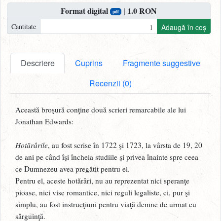
Format digital
| 1.0 RON
pdf
Cantitate
Adaugă în coș
Descriere
Cuprins
Fragmente suggestive
Recenzii (0)
Această broşură conţine două scrieri remarcabile ale lui
Jonathan Edwards:
Hotărârile
, au fost scrise în 1722 şi 1723, la vârsta de 19, 20
de ani pe când îşi încheia studiile şi privea înainte spre ceea
ce Dumnezeu avea pregătit pentru el.
Pentru el, aceste hotărâri, nu au reprezentat nici speranţe
pioase, nici vise romantice, nici reguli legaliste, ci, pur şi
simplu, au fost instrucţiuni pentru viaţă demne de urmat cu
sârguinţă.