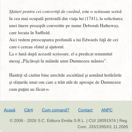
Sfaturi pentru cei convertiţi de curând
, este o scrisoare scrisă
în cea mai ocupată perioadă din viaţa lui (1741), la solicitarea
unei tinere proaspăt convertite pe nume Deborah Hatheway,
care locuia în Suffield.
Aici vedem preocuparea profundă a lui Edwards faţă de cei
care-i cereau sfatul şi ajutorul.
La o lună după această scrisoare, el a predicat renumitul
mesaj „Păcătoşii în mâinile unui Dumnezeu mânios”.
Haideţi să ciulim bine urechile ascultând şi urmând hotărârile
şi sfaturile unui om care a trăit atât de aproape de Dumnezeu
cum puţini au făcut-o.
Acasă
Cărți
Cum comand?
Contact
ANPC
© 2006 - 2026 S.C. Editura Emilia S.R.L. | CUI 18091974 | Reg.
Com. J33/1395/01.11.2005