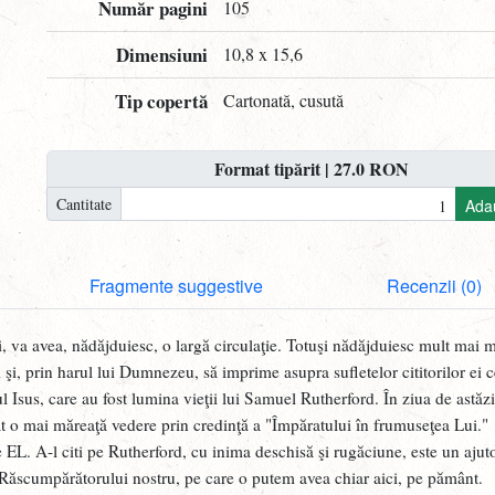
Număr pagini
105
Dimensiuni
10,8 x 15,6
Tip copertă
Cartonată, cusută
Format tipărit | 27.0 RON
Cantitate
Ada
Fragmente suggestive
Recenzii (0)
i, va avea, nădăjduiesc, o largă circulaţie. Totuşi nădăjduiesc mult mai m
i şi, prin harul lui Dumnezeu, să imprime asupra sufletelor cititorilor ei 
Isus, care au fost lumina vieţii lui Samuel Rutherford. În ziua de astăzi
t o mai măreaţă vedere prin credinţă a "Împăratului în frumuseţea Lui."
EL. A-l citi pe Rutherford, cu inima deschisă şi rugăciune, este un ajut
a Răscumpărătorului nostru, pe care o putem avea chiar aici, pe pământ.