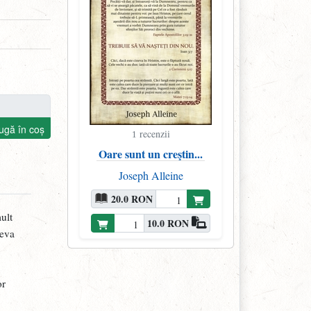
ugă în coș
recenzii
1
Oare sunt un creştin...
Joseph Alleine
20.0 RON
ult
10.0 RON
ceva
or