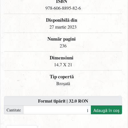
ISBN
978-606-8895-82-6
Disponibilă din
27 martie 2023
Număr pagini
236
Dimensiuni
14,7 X 21
Tip copertă
Broșată
Format tipărit | 32.0 RON
Cantitate
Adaugă în coș