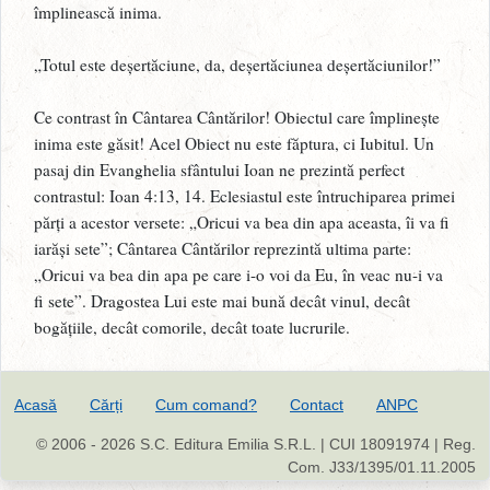
împlinească inima.
„Totul este deșertăciune, da, deșertăciunea deșertăciunilor!”
Ce contrast în Cântarea Cântărilor! Obiectul care împlinește
inima este găsit! Acel Obiect nu este făptura, ci Iubitul. Un
pasaj din Evanghelia sfântului Ioan ne prezintă perfect
contrastul: Ioan 4:13, 14. Eclesiastul este întruchiparea primei
părți a acestor versete: „Oricui va bea din apa aceasta, îi va fi
iarăși sete”; Cântarea Cântărilor reprezintă ultima parte:
„Oricui va bea din apa pe care i-o voi da Eu, în veac nu-i va
fi sete”. Dragostea Lui este mai bună decât vinul, decât
bogățiile, decât comorile, decât toate lucrurile.
Acasă
Cărți
Cum comand?
Contact
ANPC
© 2006 - 2026 S.C. Editura Emilia S.R.L. | CUI 18091974 | Reg.
Com. J33/1395/01.11.2005