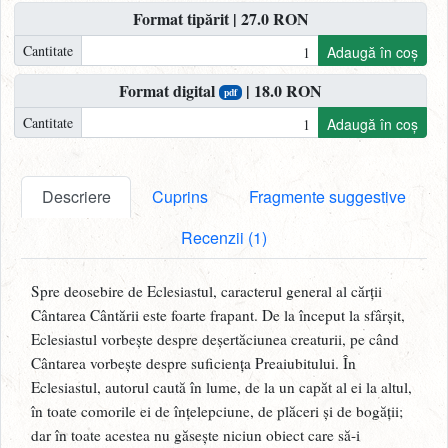
Format tipărit | 27.0 RON
Cantitate
Adaugă în coș
Format digital
| 18.0 RON
pdf
Cantitate
Adaugă în coș
Descriere
Cuprins
Fragmente suggestive
Recenzii (1)
Spre deosebire de Eclesiastul, caracterul general al cărții
Cântarea Cântării este foarte frapant. De la început la sfârșit,
Eclesiastul vorbește despre deșertăciunea creaturii, pe când
Cântarea vorbește despre suficiența Preaiubitului. În
Eclesiastul, autorul caută în lume, de la un capăt al ei la altul,
în toate comorile ei de înțelepciune, de plăceri și de bogății;
dar în toate acestea nu găsește niciun obiect care să-i